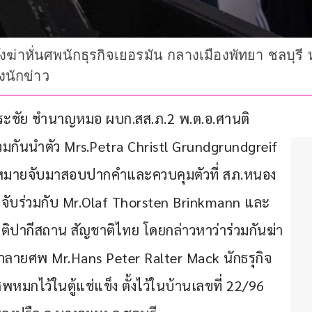
ฆ่าหั่นศพนักธุรกิจเยอรมัน กลางเมืองพัทยา ชลบุรี 
งนักข่าว
ต.ธีระชัย ชำนาญหมอ ผบก.สส.ภ.2 พ.ต.อ.ศานติ 
วมกันนำตัว Mrs.Petra Christl Grundgrundgreif 
ออกหมายจับมาสอบปากคำและควบคุมตัวที่ สภ.หนอง
ายจับร่วมกับ Mr.Olaf Thorsten Brinkmann และ 
ชาติปากีสถาน สัญชาติไทย โดยกล่าวหาว่าร่วมกันฆ่า
ยทำลายศพ Mr.Hans Peter Ralter Mack นักธรุกิจ
พหมกไว้ในตู้แช่แข็ง ตั้งไว้ในบ้านเลขที่ 22/96 