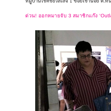
หมู่บ้านโชคชัยวิลเลจ 1 ซอยเขาน้อย ต.หน
ด่วน! ออกหมายจับ 3 สมาชิกแก๊ง ‘Outlaw’