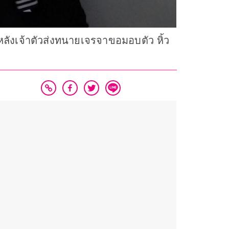
หลังเจ้าตัวส่งทนายเจรจาขอมอบตัว หิ้ว