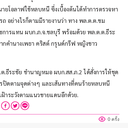
นายโอลาฟใช้หลบหนี ซึ่งเบื้องต้นได้ทำการตรวจหา
ัวรถ อย่างไรก็ตามมีรายงานว่า ทาง พล.ต.ต.ชม
ชการแทน ผบก.ภ.จ.ชลบุรี พร้อมด้วย พล.ต.ต.ธีระ
กคำนางเพธา คริสต์ กรุนด์กรีฟ หญิงชาว
ต.ต.ธีระชัย ชำนาญหมอ ผบก.สส.ภ.2 ได้สั่งการให้ชุด
รปิดตามจุดต่างๆ และเส้นทางที่คนร้ายหลบหนี 
เฝ้าระวังตามแนวชายแดนอีกด้วย.
0 ครั้ง