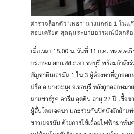
ตำรวจล็อกตัว 'เพธา' นางนกต่อ 1 ในแก๊ง
สอบเครียด สุดฉุนระบายอารมณ์ปัดกล้อ
เมื่อเวลา 15.00 น. วันที่ 11 ก.ค. พล.ต.
กรเกษม ผกก.สส.ภ.จว.ชลบุรี พร้อมกำลังร่
สัญชาติเยอรมัน 1 ใน 3 ผู้ต้องหาที่ถูก
ปรือ อ.บางละมุง จ.ชลบุรี หลังถูกออกหม
นายซาฮ์รูค คารีม อุดดิน อายุ 27 ปี เชื้อ
ผู้อื่นโดยเจตนา และร่วมกันปิดบังยักย้า
ชาวเยอรมัน ด้วยการใช้เลื่อยไฟฟ้าฆ่าหั่นศ