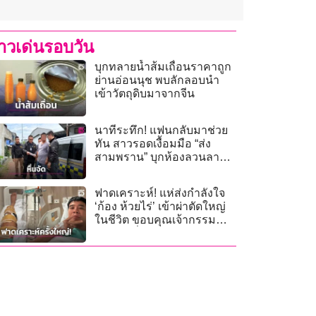
่าวเด่นรอบวัน
บุกทลายน้ำส้มเถื่อนราคาถูก
ย่านอ่อนนุช พบลักลอบนำ
เข้าวัตถุดิบมาจากจีน
นาทีระทึก! แฟนกลับมาช่วย
ทัน สาวรอดเงื้อมมือ “ส่ง
สามพราน” บุกห้องลวนลาม-
ไม่รอดถูกรวบ
ฟาดเคราะห์! แห่ส่งกำลังใจ
‘ก้อง ห้วยไร่’ เข้าผ่าตัดใหญ่
ในชีวิต ขอบคุณเจ้ากรรม
นายเวรที่ยังปรานี