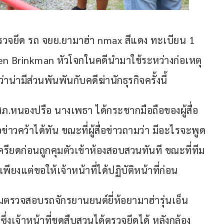
รวจยึด รถ จยย.ยามาฮ่า nmax สีแดง ทะเบียน 1 
ten Brinkman หัวโจกในคดีนำมาใช้ระหว่างก่อเหตุ 
น่ามีส่วนพันพันกับคดีฆ่านักธุรกิจครั้งนี้
ึ้น สภ.หนองปรือ นางเพธา ได้กระชากมือถือของผู้สื่อ
ข่าวคว้าได้ทัน ขณะที่ผู้สื่อข่าวถามว่า มีอะไรจะพูด
เครียดก่อนถูกคุมตัวเข้าห้องสอบสวนทันที ขณะที่ทีม
ียงแต่ขอให้เจ้าหน้าที่ได้ปฏิบัติหน้าที่ก่อน
มตรวจสอบรถจักรยานยนต์ยี่ห้อยามาฮ่ารุ่นเอ็น
่งเจ้าหน้าที่ชุดสืบสวนได้ตรวจยึดได้ หลังกล้อง