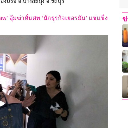
องปรือ อ.บางละมุง จ.ชลบุรี
 อุ้มฆ่าหั่นศพ ‘นักธุรกิจเยอรมัน’ แช่แข็ง  
ข