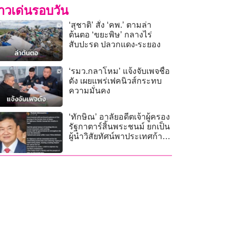
่าวเด่นรอบวัน
‘สุชาติ’ สั่ง ‘คพ.’ ตามล่า
ต้นตอ ‘ขยะพิษ’ กลางไร่
สับปะรด ปลวกแดง-ระยอง
‘รมว.กลาโหม’ แจ้งจับเพจชื่อ
ดัง เผยแพร่เฟคนิวส์กระทบ
ความมั่นคง
‘ทักษิณ’ อาลัยอดีตเจ้าผู้ครอง
รัฐกาตาร์สิ้นพระชนม์ ยกเป็น
ผู้นำวิสัยทัศน์พาประเทศก้าวสู่
ความทันสมัย