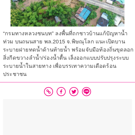
“กรมทางหลวงชนบท” ลงพื้นที่ถกชาวบ้านแก้ปัญหาน้ำ
ท่วม บนถนนสาย พล.2015 จ.พิษณุโลก แนะเปิดบาน
ระบายฝายทดน้ำด้านท้ายน้ำ พร้อมจับมือท้องถิ่นขุดลอก
สิ่งกีดขวางลำน้ำ/ร่องน้ำตื้น เล็งออกแบบปรับปรุงระบบ
ระบายน้ำในสายทาง เพื่อบรรเทาความเดือดร้อน
ประชาชน