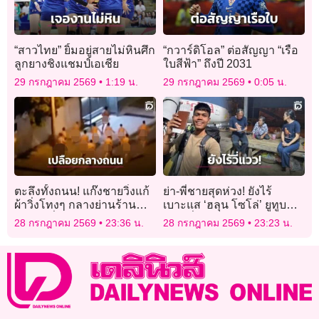
“สาวไทย” ยิ้มอยู่สายไม่หินศึก
“กวาร์ดิโอล” ต่อสัญญา “เรือ
ลูกยางชิงแชมป์เอเชีย
ใบสีฟ้า” ถึงปี 2031
29 กรกฎาคม 2569
1:19 น.
29 กรกฎาคม 2569
0:05 น.
ตะลึงทั้งถนน! แก๊งชายวิ่งแก้
ย่า-พี่ชายสุดห่วง! ยังไร้
ผ้าวิ่งโทงๆ กลางย่านร้าน
เบาะแส ‘ฮลุน โซโล่’ ยูทูบ
อาหารชื่อดังในออสเตรเลีย
เบอร์ชื่อดังหายตัวปริศนา
28 กรกฎาคม 2569
23:36 น.
28 กรกฎาคม 2569
23:23 น.
จอร์เจีย