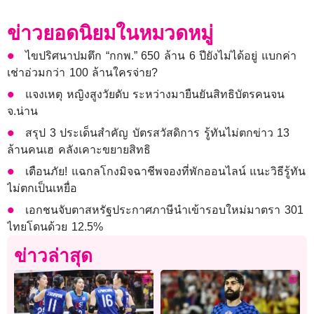
ข่าวยอดนิยมในหมวดหมู่
ไขปริศนาปมตึก “กกพ.” 650 ล้าน 6 ปียังไม่ได้อยู่ แบกค่า
เช่าอ่วมกว่า 100 ล้านใครจ่าย?
แจงเหตุ หญิงสูงวัยดับ ระหว่างมายืนยันสิทธิบัตรคนจน
จ.น่าน
สรุป 3 ประเด็นสำคัญ บัตรสวัสดิการ รู้ทันไม่ตกข่าว 13
ล้านคนเฮ คลังเคาะขยายสิทธิ
เตือนภัย! แฉกลโกงมิจฉาชีพจองที่พักออนไลน์ แนะวิธีรู้ทัน
ไม่ตกเป็นเหยื่อ
เอกชนจับตาสหรัฐประกาศภาษีนำเข้ารอบใหม่มาตรา 301
ไทยโดนด้วย 12.5%
ข่าวล่าสุด