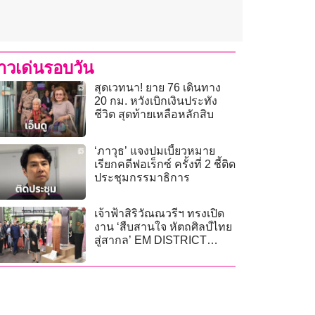
่าวเด่นรอบวัน
สุดเวทนา! ยาย 76 เดินทาง
20 กม. หวังเบิกเงินประทัง
ชีวิต สุดท้ายเหลือหลักสิบ
‘ภาวุธ’ แจงปมเบี้ยวหมาย
เรียกคดีฟอเร็กซ์ ครั้งที่ 2 ชี้ติด
ประชุมกรรมาธิการ
เจ้าฟ้าสิริวัณณวรีฯ ทรงเปิด
งาน ‘สืบสานใจ หัตถศิลป์ไทย
สู่สากล’ EM DISTRICT
SENSE OF THAI 2026