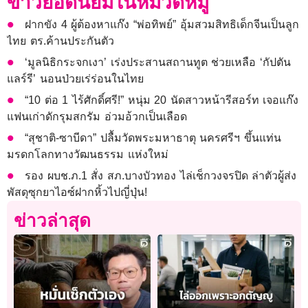
ข่าวยอดนิยมในหมวดหมู่
ฝากขัง 4 ผู้ต้องหาแก๊ง “พ่อทิพย์” อุ้มสวมสิทธิเด็กจีนเป็นลูก
ไทย ตร.ค้านประกันตัว
‘มูลนิธิกระจกเงา’ เร่งประสานสถานทูต ช่วยเหลือ ‘กัปตัน
แลร์รี’ นอนป่วยเร่ร่อนในไทย
“10 ต่อ 1 ไร้ศักดิ์ศรี!” หนุ่ม 20 นัดสาวหน้ารีสอร์ท เจอแก๊ง
แฟนเก่าดักรุมสกรัม อ่วมอ้วกเป็นเลือด
“สุชาติ-ซาบีดา” ปลื้มวัดพระมหาธาตุ นครศรีฯ ขึ้นแท่น
มรดกโลกทางวัฒนธรรม แห่งใหม่
รอง ผบช.ภ.1 สั่ง สภ.บางบัวทอง ไล่เช็กวงจรปิด ล่าตัวผู้ส่ง
พัสดุซุกยาไอซ์ฝากหิ้วไปญี่ปุ่น!
ข่าวล่าสุด