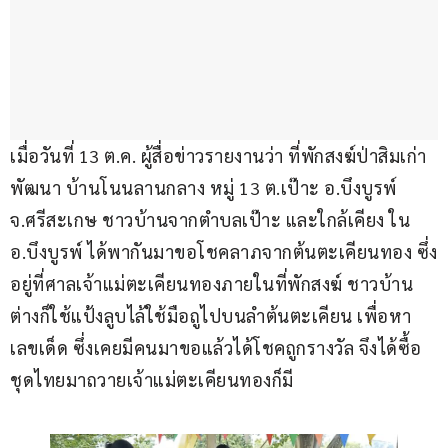
เมื่อวันที่ 13 ต.ค. ผู้สื่อข่าวรายงานว่า ที่พักสงฆ์ป่าสิมเก่า
พัฒนา บ้านโนนลานกลาง หมู่ 13 ต.เป๊าะ อ.บึงบูรพ์ 
จ.ศรีสะเกษ ชาวบ้านจากตำบลเป๊าะ และใกล้เคียง ใน 
อ.บึงบูรพ์ ได้พากันมาขอโชคลาภจากต้นตะเคียนทอง ซึ่ง
อยู่ที่ศาลเจ้าแม่ตะเคียนทองภายในที่พักสงฆ์ ชาวบ้าน
ต่างก็ใช้แป้งลูบไล้ใช้มือถูไปบนลำต้นตะเคียน เพื่อหา
เลขเด็ด ซึ่งเคยมีคนมาขอแล้วได้โชคถูกรางวัล จึงได้ซื้อ
ชุดไทยมาถวายเจ้าแม่ตะเคียนทองก็มี