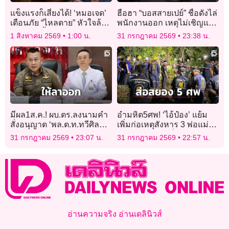
แข็งแรงก็เสี่ยงได้! ‘หมอเจด’
ฮือฮา “บอสสายเปย์” ชื่อดังไล่
เตือนภัย “ไหลตาย” หัวใจล้ม
พนักงานออก เหตุไม่เชิญแม่
เหลวดึก มื้อใหญ่-แอลกอฮอล์
มางานแต่งเพราะอายหน้าตา
1 สิงหาคม 2569
1:00 น.
31 กรกฎาคม 2569
23:38 น.
ตัวกระตุ้นชั้นดี
มีผล1ส.ค.! ผบ.ตร.ลงนามคำ
อำมหิต5ศพ! ‘ไอ้ป๋อง’ แย้ม
สั่งอนุญาต ‘พล.ต.ท.ทวีศิลป์’
เพิ่มก่อเหตุสังหาร 3 พ่อแม่ลูก
ลาออกจากราชการ
ฝังอำพรางใกล้พี่น้องรัสเซีย
31 กรกฎาคม 2569
23:07 น.
31 กรกฎาคม 2569
22:57 น.
อ่านความจริง อ่านเดลินิวส์