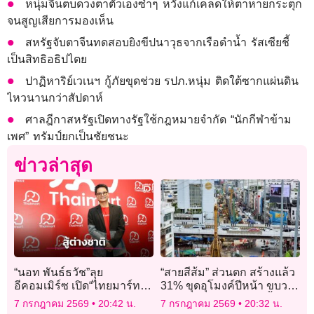
หนุ่มจีนตบดวงตาตัวเองซ้ำๆ หวังแก้เคล็ดให้ตาหายกระตุก
จนสูญเสียการมองเห็น
สหรัฐจับตาจีนทดสอบยิงขีปนาวุธจากเรือดำน้ำ รัสเซียชี้
เป็นสิทธิอธิปไตย
ปาฏิหาริย์เวเนฯ กู้ภัยขุดช่วย รปภ.หนุ่ม ติดใต้ซากแผ่นดิน
ไหวนานกว่าสัปดาห์
ศาลฎีกาสหรัฐเปิดทางรัฐใช้กฎหมายจำกัด “นักกีฬาข้าม
เพศ” ทรัมป์ยกเป็นชัยชนะ
ข่าวล่าสุด
“นอท พันธ์ธวัช”ลุย
“สายสีส้ม” ส่วนตก สร้างแล้ว
อีคอมเมิร์ซ เปิด“ไทยมาร์ท”สู้
31% ขุดอุโมงค์ปีหน้า ขบวน
ต่างชาติคิดค่าจีพี 0% ปีแรก
รถคันแรกถึงไทย ต.ค.นี้
7 กรกฎาคม 2569
20:42 น.
7 กรกฎาคม 2569
20:32 น.