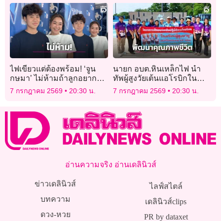
ไฟเขียวแต่ต้องพร้อม! ‘จูน
นายก อบต.หินเหล็กไฟ นำ
กษมา’ ไม่ห้ามถ้าลูกอยากมี
ทัพผู้สูงวัยเต้นแอโรบิกในน้ำ
แฟน-ปัดดราม่าราคาหม้อแม่
พัฒนาคุณภาพชีวิตผู้สูงอายุ
7 กรกฎาคม 2569
20:30 น.
7 กรกฎาคม 2569
20:30 น.
จูน
อ่านความจริง อ่านเดลินิวส์
ข่าวเดลินิวส์
ไลฟ์สไตล์
บทความ
เดลินิวส์clips
ดวง-หวย
PR by dataxet