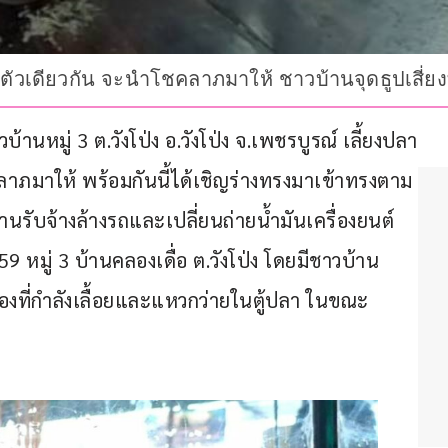
่ในตัวเดียวกัน จะนำโชคลาภมาให้ ชาวบ้านจุดธูปเสี่
ีชาวบ้านหมู่ 3 ต.วังโป่ง อ.วังโป่ง จ.เพชรบูรณ์ เลี้ยงปลา
ลาภมาให้ พร้อมกันนี้ได้เชิญร่างทรงมาเข้าทรงตาม
านรับจ้างล้างรถและเปลี่ยนถ่ายน้ำมันเครื่องยนต์ 
่ 59 หมู่ 3 บ้านคลองเดื่อ ต.วังโป่ง โดยมีชาวบ้าน
ทองที่กำลังเลื้อยและแหวกว่ายในตู้ปลา ในขณะ