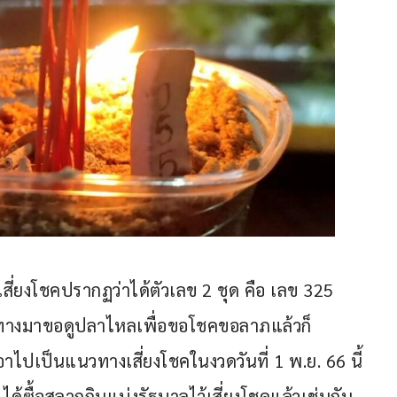
เสี่ยงโชคปรากฏว่าได้ตัวเลข 2 ชุด คือ เลข 325 
นทางมาขอดูปลาไหลเพื่อขอโชคขอลาภแล้วก็
าไปเป็นแนวทางเสี่ยงโชคในงวดวันที่ 1 พ.ย. 66 นี้ 
าด ได้ซื้อสลากกินแบ่งรัฐบาลไว้เสี่ยงโชคแล้วเช่นกัน