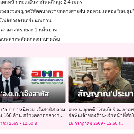
นตกหนัก ทะเลอันดามันคลื่นสูง 2-4 เมตร
 รำบวงสรวงพญาศรีสัตตนาคราชกลางสายฝน คอหวยแห่ส่อง “เลขธูป”
ษฐานไฟลัดวงจรแอร์บนเพดาน
่ายค่าเผาศพรายละ 1 หมื่นบาท
 ก่อนพลาดพลัดตกลงมาบาดเจ็บ
ับ ‘อ.ต.ก.’ หนี้ท่วม-เจ๊งสาหัส ถาม
ผบช.น.ลุยคดี ‘โรงเบียร์ ณ ลาดพ
ม 168 ล้าน สร้างตลาดกลางฯที่
จ่อฟันเจ้าของร้าน-เจ้าหน้าที่ส่
ฎาคม 2569
12:50 น.
16 กรกฎาคม 2569
12:50 น.