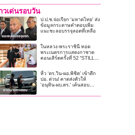
่าวเด่นรอบวัน
ป.ป.ช.จ่อเรียก ‘มหาดไทย’ ส่ง
ข้อมูลกระดาษคำตอบเพิ่ม
แนะชะลอบรรจุลอตที่เหลือ
ในหลวง-พระราชินี ทอด
พระเนตรการแสดงกาชาด
คอนเสิร์ตครั้งที่ 52 “STILL
ON MY MIND ธ สถิต ใน
ดวงใจนิรันดร์”
หิ้ว ‘ดร.วิน-ผอ.พิชิต’ เข้าตึก
ปอ. ด่วน! คาดส่งตัวให้
‘อนุทิน-ผบ.ตร.’ เค้นสอบ
ปากคำด้วยตัวเอง