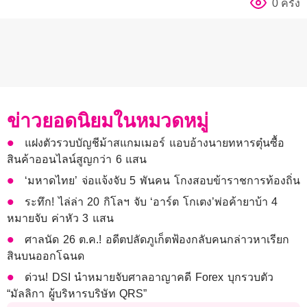
0 ครั้ง
ข่าวยอดนิยมในหมวดหมู่
แฝงตัวรวบบัญชีม้าสแกมเมอร์ แอบอ้างนายทหารตุ๋นซื้อ
สินค้าออนไลน์สูญกว่า 6 แสน
‘มหาดไทย’ จ่อแจ้งจับ 5 พันคน โกงสอบข้าราชการท้องถิ่น
ระทึก! ไล่ล่า 20 กิโลฯ จับ ‘อาร์ต โกเตง’พ่อค้ายาบ้า 4
หมายจับ ค่าหัว 3 แสน
ศาลนัด 26 ต.ค.! อดีตปลัดภูเก็ตฟ้องกลับคนกล่าวหาเรียก
สินบนออกโฉนด
ด่วน! DSI นำหมายจับศาลอาญาคดี Forex บุกรวบตัว
“มัลลิกา ผู้บริหารบริษัท QRS”