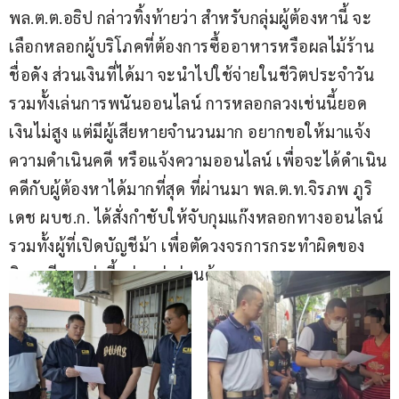
พล.ต.ต.อธิป กล่าวทิ้งท้ายว่า สำหรับกลุ่มผู้ต้องหานี้ จะ
เลือกหลอกผู้บริโภคที่ต้องการซื้ออาหารหรือผลไม้ร้าน
ชื่อดัง ส่วนเงินที่ได้มา จะนำไปใช้จ่ายในชีวิตประจำวัน 
รวมทั้งเล่นการพนันออนไลน์ การหลอกลวงเช่นนี้ยอด
เงินไม่สูง แต่มีผู้เสียหายจำนวนมาก อยากขอให้มาแจ้ง
ความดำเนินคดี หรือแจ้งความออนไลน์ เพื่อจะได้ดำเนิน
คดีกับผู้ต้องหาได้มากที่สุด ที่ผ่านมา พล.ต.ท.จิรภพ ภูริ
เดช ผบช.ก. ได้สั่งกำชับให้จับกุมแก๊งหลอกทางออนไลน์ 
รวมทั้งผู้ที่เปิดบัญชีม้า เพื่อตัดวงจรการกระทำผิดของ
มิจฉาชีพเหล่านี้อย่างเร่งด่วนด้วย