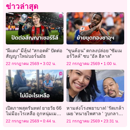
ข่าวล่าสุด
“ผีแดง” มีลุ้น! “สกอตต์” ปัดต่อ
“ขุนค้อน” ตกลงปล่อย “ซัมเม
สัญญาใหม่บอร์นมัธ
อร์วิลล์” ซบ “อัล ฮิลาล”
22 กรกฎาคม 2569
3:02 น.
22 กรกฎาคม 2569
1:00 น.
เปิดภาพสุดรันทด! ยายวัย 66
หามส่งโรงพยาบาล! ‘รัดเกล้า
ไม่มีอะไรเหลือ ถูกหนุ่มเมา
เผย ’ทนายไพศาล ‘ วูบกลาง
ยาจุดเผาไฟบ้านลามวอด 7
วงประชุม กมธ.พบ หัวใจเต้น
22 กรกฎาคม 2569
0:44 น.
21 กรกฎาคม 2569
23:31 น.
หลัง
ผิดจังหวะ ตอนนี้ปลอดภัย