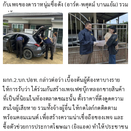
กับเพจของดาราหนุ่มชื่อดัง (อาร์ต-พศุตม์ บานแย้ม) รวม
อยู่ด้วย
ผกก.2.บก.ปอท. กล่าวต่อว่า เบื้องต้นผู้ต้องหาบางราย 
ให้การรับว่า ได้ร่วมกันสร้างเพจเฟซบุ๊กหลอกขายสินค้า
ที่เป็นที่นิยมในท้องตลาดขณะนั้น ตั้งราคาที่ดึงดูดความ
สนใจผู้เสียหาย รวมทั้งจ้างผู้อื่น ให้กดไลก์กดติดตาม 
พร้อมคอมเมนต์ เพื่อสร้างความน่าเชื่อถือของเพจ และ
ซื้อตัวช่วยการประกาศโฆษณา (ยิงแอด) ทำให้ประชาชน