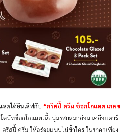
แลตได้อินเลิฟกับ 
“คริสปี้ ครีม ช็อกโกแลต เกลซ 
องโดนัทช็อกโกแลตเนื้อนุ่มรสกลมกล่อม เคลือบดาร์
คริสปี้ ครีม ให้อร่อยแบบไม่ซ้ำใคร ในราคาเพียง