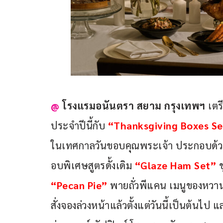
@
โรงแรมอนันตรา สยาม กรุงเทพฯ 
เตร
ประจำปีนี้กับ 
“Thanksgiving Boxes Se
ในเทศกาลวันขอบคุณพระเจ้า ประกอบด้วย 
อบพิเศษสูตรดั้งเดิม 
“Glaze Ham Set”
 
“Pecan Pie” 
พายถั่วพีแคน เมนูของหวา
สั่งจองล่วงหน้าแล้วตั้งแต่วันนี้เป็นต้นไป แ