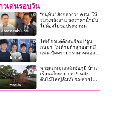
่าวเด่นรอบวัน
“อนุทิน” สั่งกลางวง ครม. ให้
รมว.พลังงาน ลดราคาน้ำมัน
ไม่ต้องไปขอประชาชน
ไฟเขียวแต่ต้องพร้อม! ‘จูน
กษมา’ ไม่ห้ามถ้าลูกอยากมี
แฟน-ปัดดราม่าราคาหม้อแม่
จูน
พายุลมหมุนถล่มชัยภูมิ บ้าน
เรือนเสียหายกว่า 5 หลัง
ต้นไม้ใหญ่ล้มทับรถ-สายไฟ
ขาด