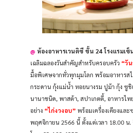
@
ห้องอาหารเวนติซี ชั้น 24 โรงแรมเซ็
เฉลิมฉลองวันสำคัญสำหรับครอบครัว 
“วั
มื้อพิเศษจากทั่วทุกมุมโลก พร้อมอาหารสไตล
กระดาน กุ้งแม่น้ำ หอยนางรม ปูม้า กุ้ง ซูช
นานาชนิด, พาสต้า, สปาเกตตี้, อาหารไทย
อย่าง 
“ไก่งวงอบ”
 พร้อมเครื่องเคียงและซ
พฤศจิกายน 2566 นี้ ตั้งแต่เวลา 18.00 น