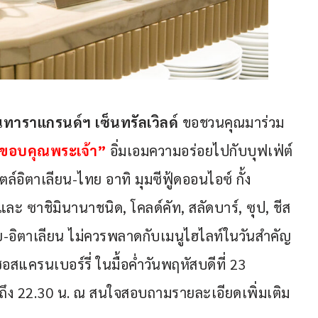
นทาราแกรนด์ฯ เซ็นทรัลเวิลด์ 
ขอชวนคุณมาร่วม
นขอบคุณพระเจ้า”
 อิ่มเอมความอร่อยไปกับบุฟเฟ่ต์
์อิตาเลียน-ไทย อาทิ มุมซีฟู้ดออนไอซ์ กั้ง
ิและ ซาชิมินานาชนิด, โคลด์คัท, สลัดบาร์, ซุป, ชีส
-อิตาเลียน ไม่ควรพลาดกับเมนูไฮไลท์ในวันสำคัญ
อสแครนเบอร์รี่ ในมื้อค่ำวันพฤหัสบดีที่ 23 
. ถึง 22.30 น. ณ สนใจสอบถามรายละเอียดเพิ่มเติม