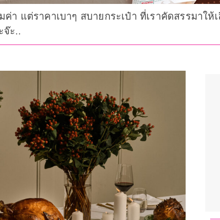
้มค่า แต่ราคาเบาๆ สบายกระเป๋า ที่เราคัดสรรมาให
จ๊ะ..