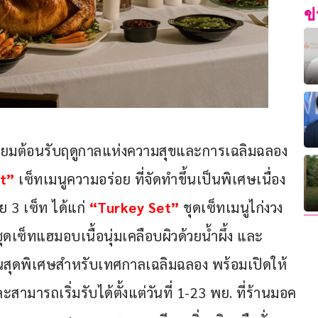
ข
ียมต้อนรับฤดูกาลแห่งความสุขและการเฉลิมฉลอง 
t” 
เซ็ทเมนูความอร่อย ที่จัดทำขึ้นเป็นพิเศษเนื่อง
3 เซ็ท ได้แก่ 
“Turkey Set” 
ชุดเซ็ทเมนูไก่งวง
ชุดเซ็ทแฮมอบเนื้อนุ่มเคลือบผิวด้วยน้ำผึ้ง และ
นสุดพิเศษสำหรับเทศกาลเฉลิมฉลอง พร้อมเปิดให้
ละสามารถเริ่มรับได้ตั้งแต่วันที่ 1-23 พย. ที่ร้านมอค