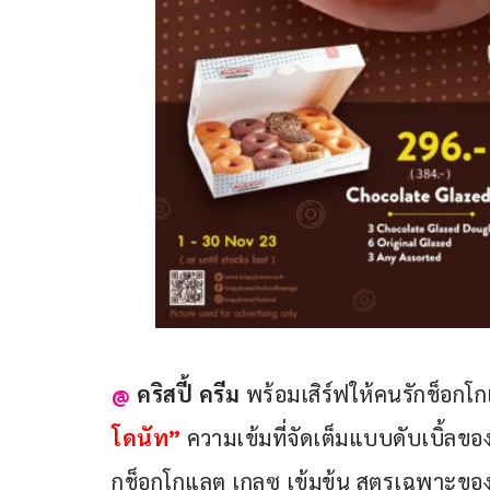
@ 
คริสปี้ ครีม
 พร้อมเสิร์ฟให้คนรักช็อกโก
โดนัท”
 ความเข้มที่จัดเต็มแบบดับเบิ้ลข
กช็อกโกแลต เกลซ เข้มข้น สูตรเฉพาะของ 