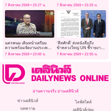
ใกล้ดวงจันทร์
‘เวียดนาม’ แชมป์กลุ่ม
7 สิงหาคม 2569
23:27 น.
7 สิงหาคม 2569
23:25 น.
นครพนม เดินหน้าเตรียม
‘สีหศักดิ์’ ส่งหนังสือถึง
ความพร้อมจัดงานประเพณี
ข้าหลวงใหญ่ UN ชี้รายงาน
ไหลเรือไฟ ประจำปี 2569
‘ทอม แอนดรูวส์’ บิดเบือนปม
7 สิงหาคม 2569
23:00 น.
7 สิงหาคม 2569
22:55 น.
ไทย-กัมพูชา
อ่านความจริง อ่านเดลินิวส์
ข่าวเดลินิวส์
ไลฟ์สไตล์
บทความ
เดลินิวส์clips