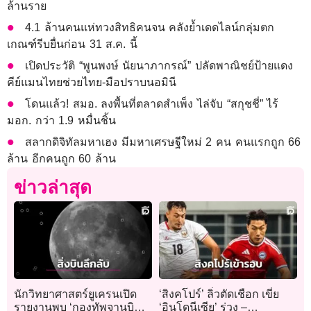
ล้านราย
4.1 ล้านคนแห่ทวงสิทธิคนจน คลังย้ำเดดไลน์กลุ่มตก
เกณฑ์รีบยื่นก่อน 31 ส.ค. นี้
เปิดประวัติ “พูนพงษ์ นัยนาภากรณ์” ปลัดพาณิชย์ป้ายแดง
คีย์แมนไทยช่วยไทย-มือปราบนอมินี
โดนแล้ว! สมอ. ลงพื้นที่ตลาดสำเพ็ง ไล่จับ “สกุชชี่” ไร้
มอก. กว่า 1.9 หมื่นชิ้น
สลากดิจิทัลมหาเฮง มีมหาเศรษฐีใหม่ 2 คน คนแรกถูก 66
ล้าน อีกคนถูก 60 ล้าน
ข่าวล่าสุด
นักวิทยาศาสตร์ยูเครนเปิด
‘สิงคโปร์’ ลิ่วตัดเชือก เขี่ย
รายงานพบ ‘กองทัพจานบิน’
‘อินโดนีเซีย’ ร่วง –