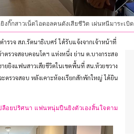
ิงกิ๊กสาวเน็ตไอดอลคนดังเสียชีวิต เผ่นหนีมาระเบิ
ที่ตำรวจ สภ.รัตนาธิเบศร์ ได้รับแจ้งจากเจ้าหน้าที่
ข้าตรวจสอบคอนโดฯ แห่งหนึ่ง ย่าน ต.บางกระสอ 
มีชายยิงแฟนสาวเสียชีวิตในเขตพื้นที่ สน.ห้วยขวาง 
จะตรวจสอบ หลังเคาะห้องเรียกสักพักใหญ่ ได้ยิน
ปลือยปริศนา แฟนหนุ่มปืนยิงตัวเองสิ้นใจตาม