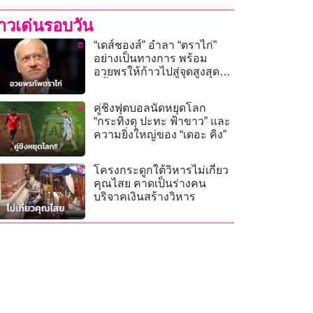
่าวเด่นรอบวัน
“เดส์ชองส์” อำลา “ตราไก่”
อย่างเป็นทางการ พร้อม
อวยพรให้ก้าวไปสู่จุดสูงสุดอีก
ครั้ง
คู่ชิงฟุตบอลนัดหยุดโลก
“กระทิงดุ ปะทะ ฟ้าขาว” และ
ความยิ่งใหญ่ของ “เดอะ คิง”
โครงกระดูกใต้วิหารไม่เกี่ยว
คุณไสย คาดเป็นร่างคน
บริจาคเงินสร้างวิหาร