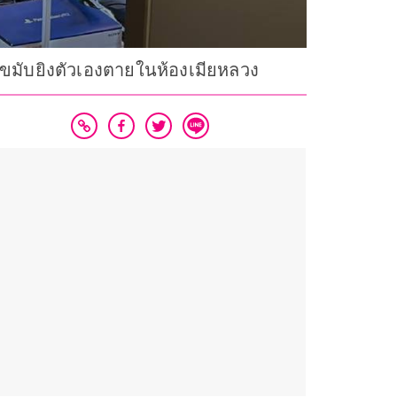
ดขมับยิงตัวเองตายในห้องเมียหลวง