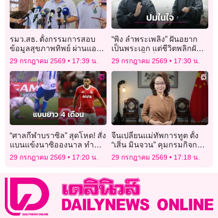
รมว.สธ. ตั้งกรรมการสอบ
“พิง ลำพระเพลิง” ฝันอยาก
ข้อมูลสุขภาพทิพย์ ผ่านแอป
เป็นพระเอก แต่ชีวิตพลิกผัน
‘หมอพร้อม’
ต้องติดหนี้-เช็คเด้งเพราะ
29 กรกฎาคม 2569
17:39 น.
29 กรกฎาคม 2569
17:30 น.
ความเนรคุณ!
“ศาลกีฬาบราซิล” สุดโหด! สั่ง
จีนเปลี่ยนแม่ทัพการทูต ตั้ง
แบนแข้งนาซิอองนาล ทำ
“เสิ่น มินจวน” คุมกรมกิจการ
ฟาวล์ใส่คู่แข่งนาน 4 เดือน
เอเชีย แทน “หลิว จินซง”
29 กรกฎาคม 2569
17:20 น.
29 กรกฎาคม 2569
17:18 น.
เท่าเวลาที่คนเจ็บกลับมาเล่น
ได้