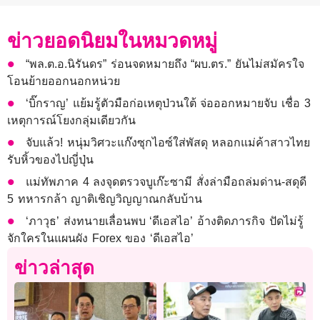
ข่าวยอดนิยมในหมวดหมู่
“พล.ต.อ.นิรันดร” ร่อนจดหมายถึง “ผบ.ตร.” ยันไม่สมัครใจ
โอนย้ายออกนอกหน่วย
‘บิ๊กราญ’ แย้มรู้ตัวมือก่อเหตุป่วนใต้ จ่อออกหมายจับ เชื่อ 3
เหตุการณ์โยงกลุ่มเดียวกัน
จับแล้ว! หนุ่มวิศวะแก๊งซุกไอซ์ใส่พัสดุ หลอกแม่ค้าสาวไทย
รับหิ้วของไปญี่ปุ่น
แม่ทัพภาค 4 ลงจุดตรวจบูเก๊ะซามี สั่งล่ามือถล่มด่าน-สดุดี
5 ทหารกล้า ญาติเชิญวิญญาณกลับบ้าน
‘ภาวุธ’ ส่งทนายเลื่อนพบ ‘ดีเอสไอ’ อ้างติดภารกิจ ปัดไม่รู้
จักใครในแผนผัง Forex ของ ‘ดีเอสไอ’
ข่าวล่าสุด