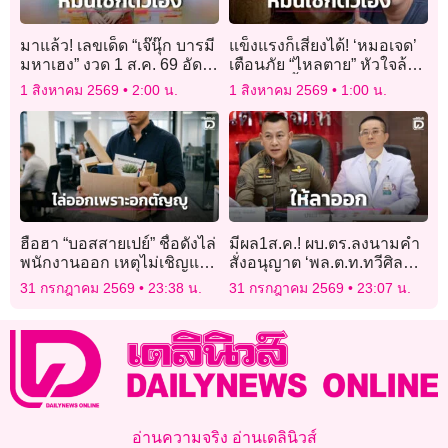
มาแล้ว! เลขเด็ด “เจ๊นุ๊ก บารมี
แข็งแรงก็เสี่ยงได้! ‘หมอเจด’
มหาเฮง” งวด 1 ส.ค. 69 อัด
เตือนภัย “ไหลตาย” หัวใจล้ม
เน้นๆ 2 ตัว-3 ตัว คอหวย
เหลวดึก มื้อใหญ่-แอลกอฮอล์
1 สิงหาคม 2569
2:00 น.
1 สิงหาคม 2569
1:00 น.
กว้านซื้อหมดแผง!
ตัวกระตุ้นชั้นดี
ฮือฮา “บอสสายเปย์” ชื่อดังไล่
มีผล1ส.ค.! ผบ.ตร.ลงนามคำ
พนักงานออก เหตุไม่เชิญแม่
สั่งอนุญาต ‘พล.ต.ท.ทวีศิลป์’
มางานแต่งเพราะอายหน้าตา
ลาออกจากราชการ
31 กรกฎาคม 2569
23:38 น.
31 กรกฎาคม 2569
23:07 น.
อ่านความจริง อ่านเดลินิวส์