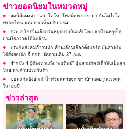
ข่าวยอดนิยมในหมวดหมู่
ผมนี้สีแดงจ๋า! ‘เสก โลโซ’ โพสต์เบรกดราม่า ยันไม่ได้ไล่
พรรคไหน แค่อยากเห็นปรับ ครม.
รวบ 2 โจรจีนเลือกวันหยุดยาวบินกลับไทย ล่าบ้านหรูซ้ำ!
ย่ามใจกวาดได้นับล้าน
ประกันสังคมก้าวหน้า ค้านเลื่อนเลือกตั้งบอร์ด ยันศาลไม่
ได้สั่งยกเลิก จี้ กกต. จัดตามเดิม 27 ก.ย.
ฝากขัง 4 ผู้ต้องหาแก๊ง “พ่อทิพย์” อุ้มสวมสิทธิเด็กจีนเป็นลูก
ไทย ตร.ค้านประกันตัว
ขอนแก่นยังอ่วม! นํ้าท่วมหลายจุด ชาวบ้านเผยรุนแรงสุด
ในรอบปี
ข่าวล่าสุด