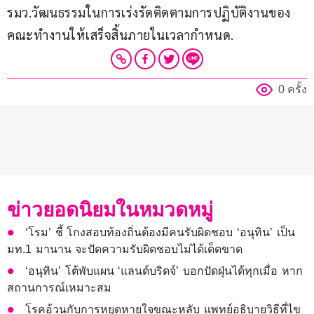
รมว.วัฒนธรรมในการเร่งรัดติดตามการปฏิบัติงานของ
คณะทํางานให้เสร็จสิ้นภายในเวลากําหนด.
0 ครั้ง
ข่าวยอดนิยมในหมวดหมู่
‘โรม’ ชี้ โกงสอบท้องถิ่นต้องมีคนรับผิดชอบ ‘อนุทิน’ เป็น
มท.1 มานาน จะปัดความรับผิดชอบไม่ได้เด็ดขาด
‘อนุทิน’ โต้พับแผน ‘แลนด์บริดจ์’ บอกปัดฝุ่นได้ทุกเมื่อ หาก
สถานการณ์เหมาะสม
โรคอ้วนกับการหยุดหายใจขณะหลับ แพทย์อธิบายวิธีที่ไข