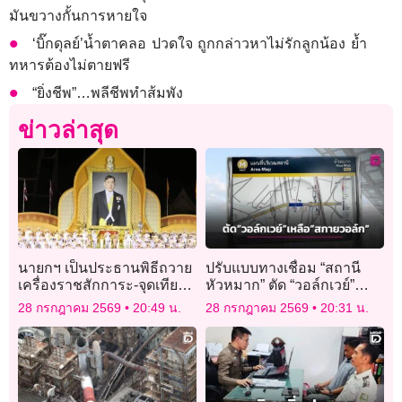
มันขวางกั้นการหายใจ
‘บิ๊กดุลย์’น้ำตาคลอ ปวดใจ ถูกกล่าวหาไม่รักลูกน้อง ย้ำ
ทหารต้องไม่ตายฟรี
“ยิ่งชีพ”…พลีชีพทำส้มพัง
ข่าวล่าสุด
นายกฯ เป็นประธานพิธีถวาย
ปรับแบบทางเชื่อม “สถานี
เครื่องราชสักการะ-จุดเทียน
หัวหมาก” ตัด “วอล์กเวย์”
ถวายพระพรชัยมงคลเฉลิม
เหลือแค่ “สกายวอล์ก”
28 กรกฎาคม 2569
20:49 น.
28 กรกฎาคม 2569
20:31 น.
พระชนมพรรษาพระบาท
สมเด็จพระเจ้าอยู่หัว