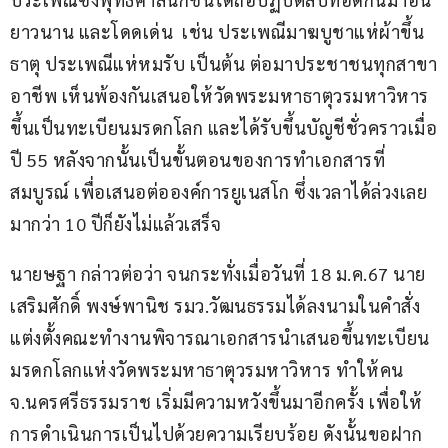
ยาวนาน และโดดเด่น  เช่น ประเพณีมาฆบูชาแห่ผ้าขึ้น
ธาตุ ประเพณีแห่หมรับ เป็นต้น ต่อมาประชาชนทุกสาขา
อาชีพ เห็นพ้องกันเสนอให้วัดพระมหาธาตุวรมหาวิหาร 
ขึ้นเป็นทะเบียนมรดกโลก และได้รับขึ้นบัญชีชั่วคราวเมื่อ
ปี 55 หลังจากนั้นเป็นขั้นตอนของการทําเอกสารที่
สมบูรณ์ เพื่อเสนอต่อองค์การยูเนสโก ซึ่งเวลาได้ล่วงเลย
มากว่า 10 ปีก็ยังไม่แล้วเสร็จ
นายษฐา กล่าวต่อว่า จนกระทั่งเมื่อวันที่ 18 ม.ค.67 นาย
เสริมศักดิ์ พงษ์พานิช รมว.วัฒนธรรมได้ลงนามในคําสั่ง
แต่งตั้งคณะทํางานพิจารณาเอกสารนําเสนอขึ้นทะเบียน
มรดกโลกแห่งวัดพระมหาธาตุวรมหาวิหาร ทําให้คน 
จ.นครศรีธรรมราช เริ่มมีความหวังขึ้นมาอีกครั้ง เพื่อให้
การดําเนินการเป็นไปด้วยความเรียบร้อย ดังนั้นขอฝาก 