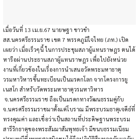
เมื่อวันที่ 13 เม.ย.67 นายษฐา ขาวขำ 
สส.นครศรีธรรมราช เขต 7 พรรคภูมิใจไทย (ภท.) เปิด
เผยว่า เมื่อเร็วๆนี้ ในการประชุมสภาผู้แทนราษฎร ตนได้
หารือผ่านประธานสภาผู้แทนราษฎร เพื่อไปยังหน่วย
งานที่เกี่ยวข้องในเรื่องการนําเสนอวัดพระมหาธาตุ
วรมหาวิหารขึ้นทะเบียนเป็นมรดกโลก จากโครงการยู
เนสโก สำหรับวัดพระมหาธาตุวรมหาวิหาร 
 จ.นครศรีธรรมราช ถือเป็นมรดกทางวัฒนธรรมคู่กับ
จ.นครศรีธรรมราชมาตั้งแต่โบราณ มีพระบรมธาตุเจดีย์ที่
ทรงคุณค่า และเชื่อว่าเป็นสถานที่ประดิษฐานพระบรม
สารีริกธาตุของพระสัมมาสัมพุทธเจ้า มีขนบธรรมเนียม
ประเพณีซึ่งพุทธศาสนิกชนได้ถือปฏิบัติสืบทอดกันมาอัน