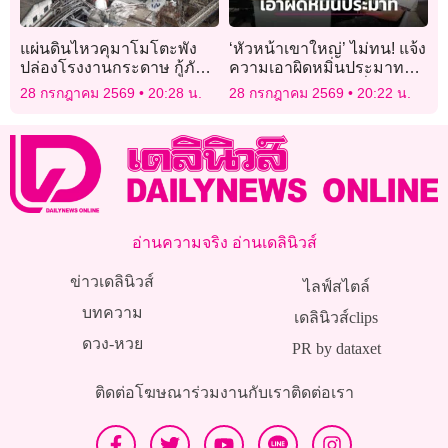
แผ่นดินไหวคุมาโมโตะพัง
‘หัวหน้าเขาใหญ่’ ไม่ทน! แจ้ง
ปล่องโรงงานกระดาษ กู้ภัย
ความเอาผิดหมิ่นประมาท
เร่งค้นหาผู้สูญหาย
เพจชมรมจิตอาสาเพื่อผู้
28 กรกฎาคม 2569
20:28 น.
28 กรกฎาคม 2569
20:22 น.
พิทักษ์ทรัพยากรประเทศไทย
อ่านความจริง อ่านเดลินิวส์
ข่าวเดลินิวส์
ไลฟ์สไตล์
บทความ
เดลินิวส์clips
ดวง-หวย
PR by dataxet
ติดต่อโฆษณา
ร่วมงานกับเรา
ติดต่อเรา