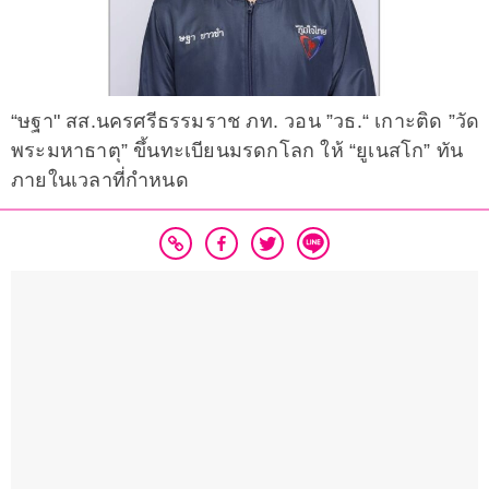
“ษฐา" สส.นครศรีธรรมราช ภท. วอน ”วธ.“ เกาะติด ”วัด
พระมหาธาตุ” ขึ้นทะเบียนมรดกโลก ให้ “ยูเนสโก” ทัน
ภายในเวลาที่กำหนด