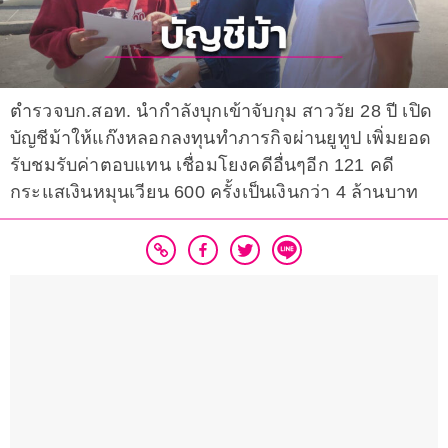
ตำรวจบก.สอท. นำกำลังบุกเข้าจับกุม สาววัย 28 ปี เปิด
บัญชีม้าให้แก๊งหลอกลงทุนทำภารกิจผ่านยูทูป เพิ่มยอด
รับชมรับค่าตอบแทน เชื่อมโยงคดีอื่นๆอีก 121 คดี
กระแสเงินหมุนเวียน 600 ครั้งเป็นเงินกว่า 4 ล้านบาท