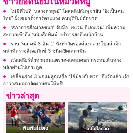
ข่าวยอดนิยมในหมวดหมู่
ไม่มีที่ไป? “หลวงตาสุจย์” โผล่คลิปกัมพูชายัน “ยังเป็นคน
ไทย” ฝั่งเขมรตั้งการ์ดระแวง คนบุรีรัมย์ตัดขาด!
‘สภาการสื่อมวลชนฯ’ จับมือ ‘เซเว่น อีเลฟเว่น’ เพิ่มความ
สะดวกเข้าถึง ‘หนังสือพิมพ์’ บริการส่งถึงหน้าบ้าน
รวบ ‘หลวงพี่ 3 อิน 1’ นั่งทำวัตรองค์ลงกลางโบสถ์ เจ้า
หน้าที่ตรวจฉี่เจอมิกซ์ 3 ชนิด-ยึดเคตามีน
เร่งเคลียร์น้ำท่วมถนนตราด-แหลมศอก กระทบเส้นทาง
หลักผ่านไปเกาะกูด
เคลื่อนร่าง 3 พ่อแม่ลูกเหยื่อ ‘ไอ้ป๋องกับพวก’ ถึงวัดแล้ว เจ้า
อาวาสเมตตาจัดงานศพให้ฟรี!
ข่าวล่าสุด