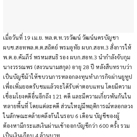
เมื่อวันที่ 19 เม.ย. พล.ต.ท.วรวัฒน์ วัฒน์นครบัญชา 
ผบช.สอทพล.ต.ต.สถิตย์ พรมอุทัย ผบก.สอท.3 สั่งการให้ 
พ.ต.อ.คัมภีร์ พรหมสนธิ รอง ผบก.สอท.3 นำกำลังจับกุม 
นางวรรณพร (สงวนนามสกุล) อายุ 28 ปี หลังสืบทราบว่า
เป็นบัญชีม้าให้ขบวนการหลอกลงทุนทำภารกิจผ่านยูทูป
เพื่อเพิ่มยอดรับชมแล้วจะได้รับค่าตอบแทน โดยมีความ
เชื่อมโยงคดีอื่นอีกถึง 121 คดี และมีความเกี่ยวพันกันใน
หลายพื้นที่ โดยแต่ละคดี ส่วนใหญ่มีพฤติการณ์หลอกลวง
ในลักษณะคล้ายคลึงกันในรอบ 6 เดือน บัญชีของผู้
ต้องหามีกระแสเงินผ่านเข้าออกบัญชีกว่า 600 ครั้ง รวม
เป็นเงินเกือบ 4 ล้านบาท 