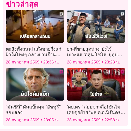
ข่าวล่าสุด
ตะลึงทั้งถนน! แก๊งชายวิ่งแก้
ย่า-พี่ชายสุดห่วง! ยังไร้
ผ้าวิ่งโทงๆ กลางย่านร้าน
เบาะแส ‘ฮลุน โซโล่’ ยูทูบ
อาหารชื่อดังในออสเตรเลีย
เบอร์ชื่อดังหายตัวปริศนา
28 กรกฎาคม 2569
23:36 น.
28 กรกฎาคม 2569
23:23 น.
จอร์เจีย
“มันชินี” คัมแบ๊กคุม “อัซซูรี”
‘ผบ.ตร.’ สยบข่าวลือ! ยันไม่
รอบสอง
เคยคุยย้าย ‘พล.ต.อ.นิรันดร’
จี้ตำรวจตั้งหน้าตั้งตาทำงาน
28 กรกฎาคม 2569
23:05 น.
28 กรกฎาคม 2569
22:58 น.