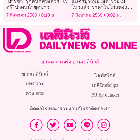
“บาร์ซา” รุกหนักหวังคว้า “โร
แม่ค้าบุรีรัมย์โอด ‘รวยไม่
ดรี” ปาดหน้าชุดขาว
ไหวแล้ว’ ราคาไข่ไก่แพงแตะ
ฟองละ 4 บาท
7 สิงหาคม 2569
0:10 น.
7 สิงหาคม 2569
0:02 น.
อ่านความจริง อ่านเดลินิวส์
ข่าวเดลินิวส์
ไลฟ์สไตล์
บทความ
เดลินิวส์clips
ดวง-หวย
PR by dataxet
ติดต่อโฆษณา
ร่วมงานกับเรา
ติดต่อเรา