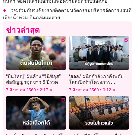
สินค้า จอดในลานเอกชนเพื่อความสะดวกปลอดภัย
วช.ร่วมกับจ.เชียงรายติดตามนวัตกรรมบริหารจัดการแผนที่
เสี่ยงน้ำท่วม-ดินถล่มแม่สาย
ข่าวล่าสุด
“ปืนใหญ่” ฝันค้าง “วินิซิอุส”
‘สจล.’ ผนึกกำลังภาคีระดับ
ต่อสัญญาชุดขาว 6 ปีรวด
โลกเปิดตัวโครงการ
“Farming Future, Together”
7 สิงหาคม 2569
2:17 น.
7 สิงหาคม 2569
0:12 น.
ปฏิรูปภาคเกษตรไทย