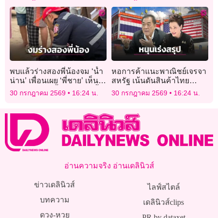
เข้าพรรษา
พบแล้วร่างสองพี่น้องจม ‘น้ำ
หอการค้าแนะพาณิชย์เจรจา
น่าน’ เพื่อนเผย ‘พี่ชาย’ เห็น
สหรัฐ เน้นดันสินค้าไทย
‘น้องสาว’ จมน้ำ โดดช่วยทั้ง
ควบคู่สร้างประโยชน์สหรัฐ
30 กรกฎาคม 2569
16:24 น.
30 กรกฎาคม 2569
16:24 น.
ที่ตัวเองว่ายน้ำไม่เป็น
อ่านความจริง อ่านเดลินิวส์
ข่าวเดลินิวส์
ไลฟ์สไตล์
บทความ
เดลินิวส์clips
ดวง-หวย
PR by dataxet