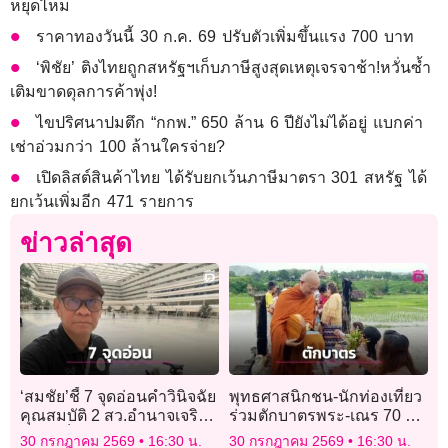
หยุดไหม
ราคาทองวันนี้ 30 ก.ค. 69 ปรับตัวเพิ่มขึ้นแรง 700 บาท
‘พิชัย’ ติงไทยถูกสหรัฐฯเก็บภาษีสูงสุดเหตุเจรจาช้า!หวั่นซ้ำ
เติมขาดดุลการค้าพุ่ง!
ไขปริศนาปมตึก “กกพ.” 650 ล้าน 6 ปียังไม่ได้อยู่ แบกค่า
เช่าอ่วมกว่า 100 ล้านใครจ่าย?
เปิดลิสต์สินค้าไทย ได้รับยกเว้นภาษีมาตรา 301 สหรัฐ ได้
ยกเว้นเพิ่มอีก 471 รายการ
ข่าวล่าสุด
‘สมชัย’ชี้ 7 จุดอ่อนคำวินิจฉัย
พุทธศาสนิกชน-นักท่องเที่ยว
คุณสมบัติ 2 สว.อำนาจเจริญ
ร่วมตักบาตรพระ-เณร 70 รูป
กลายเป็นดาบฟาดกลับ กกต.
บนสะพานซูตองเป้ รับเช้าวัน
30 กรกฎาคม 2569
16:30 น.
30 กรกฎาคม 2569
16:30 น.