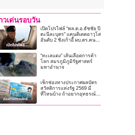
่าวเด่นรอบวัน
เปิดโปรไฟล์ “พล.ต.อ.ธัชชัย ปิ
ตะนีละบุตร” แคนดิเดตอาวุโส
อันดับ 2 ชิงเก้าอี้ ผบ.ตร.คนที่
16
“ทะเลแดง” เส้นเลือดการค้า
โลก สมรภูมิภูมิรัฐศาสตร์
มหาอำนาจ
เช็กช่องทางประกาศผลบัตร
สวัสดิการแห่งรัฐ 2569 มี
ที่ไหนบ้าง ถ้าอยากอุทธรณ์
ทำยังไง?