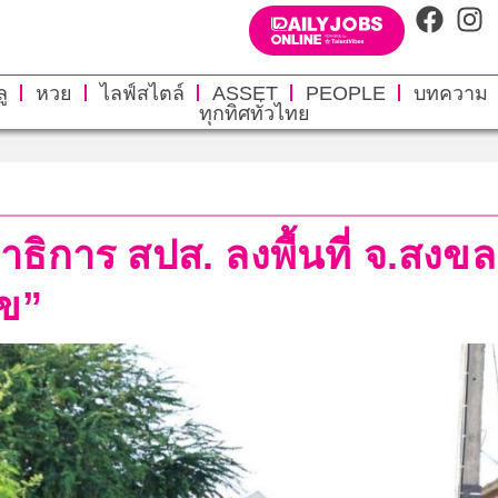
ู
หวย
ไลฟ์สไตล์
ASSET
PEOPLE
บทความ
ทุกทิศทั่วไทย
ธิการ สปส. ลงพื้นที่ จ.สงขล
ข”