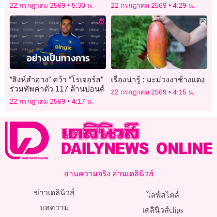
ใหม่ ใส่ไทยช่วยไทย6ล้าน
หนุ่มไลฟ์ชนไก่
22 กรกฎาคม 2569
5:30 น.
22 กรกฎาคม 2569
4:29 น.
ราย
“สิงห์สำอาง” คว้า “โรเจอร์ส”
เรื่องน่ารู้ : มะม่วงงาช้างแดง
ร่วมทัพค่าตัว 117 ล้านปอนด์
22 กรกฎาคม 2569
4:15 น.
22 กรกฎาคม 2569
4:17 น.
อ่านความจริง อ่านเดลินิวส์
ข่าวเดลินิวส์
ไลฟ์สไตล์
บทความ
เดลินิวส์clips