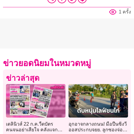
1 ครั้ง
ข่าวยอดนิยมในหมวดหมู่
ข่าวล่าสุด
เดลินิวส์ 22 ก.ค.วืดบัตร
อุกอาจกลางถนน! มือปืนซิ่งวี
คนจนอย่าเสียใจ คลังแจก
ออสประกบจยย. ลูกซองจ่อยิง