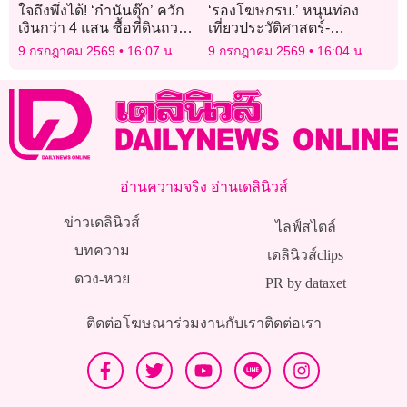
ใจถึงพึ่งได้! ‘กำนันตุ๊ก’ ควัก
‘รองโฆษกรบ.’ หนุนท่อง
เงินกว่า 4 แสน ซื้อที่ดินถวาย
เที่ยวประวัติศาสตร์-
วัด-โรงเรียน สร้าง
วัฒนธรรมจังหวัดสงขลา
9 กรกฎาคม 2569
16:07 น.
9 กรกฎาคม 2569
16:04 น.
สาธารณประโยชน์ ตอกย้ำ
ผู้นำแหนบทองคำ
อ่านความจริง อ่านเดลินิวส์
ข่าวเดลินิวส์
ไลฟ์สไตล์
บทความ
เดลินิวส์clips
ดวง-หวย
PR by dataxet
ติดต่อโฆษณา
ร่วมงานกับเรา
ติดต่อเรา