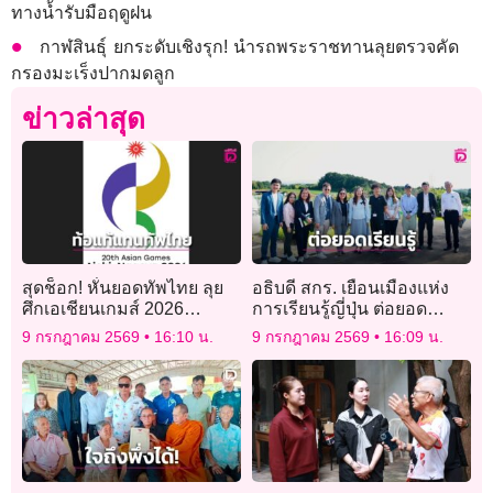
ทางน้ำรับมือฤดูฝน
กาฬสินธุ์ ยกระดับเชิงรุก! นำรถพระราชทานลุยตรวจคัด
กรองมะเร็งปากมดลูก
ข่าวล่าสุด
สุดช็อก! หั่นยอดทัพไทย ลุย
อธิบดี สกร. เยือนเมืองแห่ง
ศึกเอเชียนเกมส์ 2026
การเรียนรู้ญี่ปุ่น ต่อยอด
“สมาคมกีฬา” ท้อใจ เตรียม
เกษตรธรรมชาติ–สุขภาวะ
9 กรกฎาคม 2569
16:10 น.
9 กรกฎาคม 2569
16:09 น.
ร้อง “รมต.กีฬา” ช่วยด้วย
ชุมชน