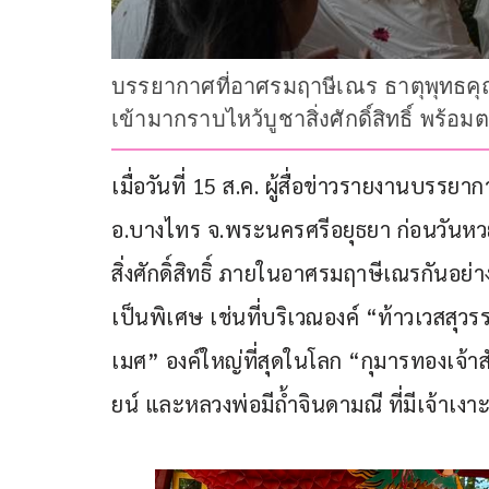
บรรยากาศที่อาศรมฤาษีเณร ธาตุพุทธคุณ
เข้ามากราบไหว้บูชาสิ่งศักดิ์สิทธิ์ พร
เมื่อวันที่ 15 ส.ค. ผู้สื่อข่าวรายงานบรร
อ.บางไทร จ.พระนครศรีอยุธยา ก่อนวัน
สิ่งศักดิ์สิทธิ์ ภายในอาศรมฤาษีเณรกันอย
เป็นพิเศษ เช่นที่บริเวณองค์ “ท้าวเวสสุว
เมศ” องค์ใหญ่ที่สุดในโลก “กุมารทองเจ้า
ยน์ และหลวงพ่อมีถ้ำจินดามณี ที่มีเจ้า