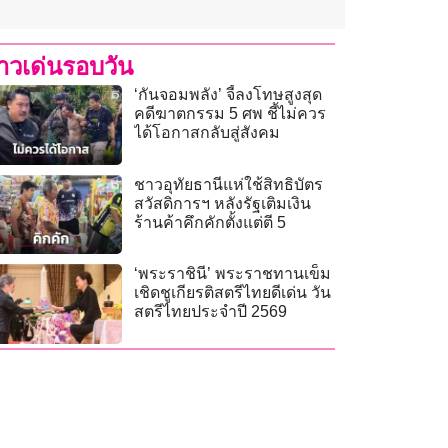
่าวเด่นรอบวัน
‘กันจอมพลัง’ จี้ลงโทษสูงสุด
คดีฆาตกรรม 5 ศพ ชี้ไม่ควร
ได้โอกาสกลับสู่สังคม
ชาวอุทัยธานีแห่ใช้สิทธิบัตร
สวัสดิการฯ หลังรัฐเติมเงิน
ร้านค้าคึกคักตั้งแต่ตี 5
‘พระราชินี’ พระราชทานเข็ม
เชิดชูเกียรติสตรีไทยดีเด่น วัน
สตรีไทยประจำปี 2569