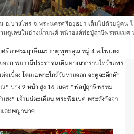
 อ.บางไทร จ.พระนครศรีอยุธยา เต็มไปด้วยผู้คน โด
้อมตามดูเลขในอ่างน้ำมนต์ หน้าองค์พ่อปู่ฤาษีพรหมเม
ยากาศที่อาศรมฤาษีเณร ธาตุพุทธคุณ หมู่ 4 ต.โพแตง 
หวยออก พบว่ามีประชาชนเดินทางมากราบไหว้ขอพร
่างต่อเนื่อง โดยเฉพาะใกล้วันหวยออก จะดูจะคึกคัก
รรณ” ปาง 9 หน้า สูง 16 เมตร “พ่อปู่ฤาษีพรหม
สัวเฮง” เจ้าแม่ตะเคียน พระพิฆเนศ พระสังกัจจา
เงาะและพญานาค