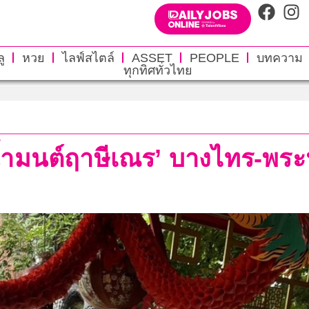
ู
หวย
ไลฟ์สไตล์
ASSET
PEOPLE
บทความ
ทุกทิศทั่วไทย
งน้ำมนต์ฤาษีเณร’ บางไทร-พระ