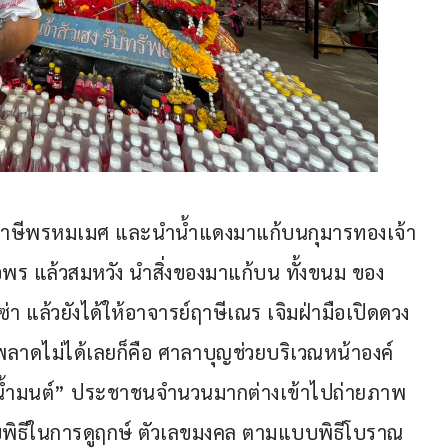
ฤาษีพรหมเมศ และนำน้ำแดงมาแก้บนกุมารทองเจ้า
 ขอพร แล้วสมหวัง นำสิ่งของมาแก้บน ทั้งขนม ของ
่า แล้วยังได้ให้อาจารย์ฤาษีเณร เจิมฝ่ามือเปิดดวง
พลาดไม่ได้เลยก็คือ ศาลาบุญช่วยบริเวณหน้าองค์
อ่างน้ำมนต์” ประชาชนจำนวนมากต่างเข้าไปถ่ายภาพ
บพิธีในการดูฤกษ์ ตัวเลขมงคล ตามแบบพิธีโบราณ 