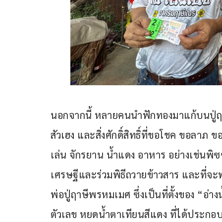
นอกจากนี้ หลายคนนำฟักทองมาแก้บนปู่
สัวเฮง และสิ่งศักดิ์สิทธิ์ที่ขอโชค ขอลาภ
เล่น จักรยาน น้ำแดง อาหาร อย่างเช่นพิซซ
เศรษฐีและร่วมพิธีถวายข้าวสาร และที่จะ
พ่อปู่ฤาษีพรหมเมศ ซึ่งเป็นที่ตั้งของ “
ตัวเลข หยดน้ำตาเทียนสีแดง ที่ได้ประกอ