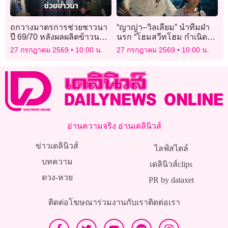
ถกวางมาตรการช่วยชาวนา
“ญาญ่า–วิลเลียม” นำทีมฝ่า
ปี 69/70 หลังผลผลิตข้าวนาปี-
นรก “โฮมสวีทโฮม กำเนิด
นาปรังลด
ใหม่” ถ่ายทอดความสยอง
27 กรกฎาคม 2569
10:00 น.
27 กรกฎาคม 2569
10:00 น.
จากเกมดัง
อ่านความจริง อ่านเดลินิวส์
ข่าวเดลินิวส์
ไลฟ์สไตล์
บทความ
เดลินิวส์clips
ดวง-หวย
PR by dataxet
ติดต่อโฆษณา
ร่วมงานกับเรา
ติดต่อเรา