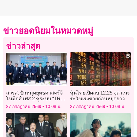
ข่าวยอดนิยมในหมวดหมู่
ข่าวล่าสุด
สวรส. ปักหมุดยุทธศาสตร์จี
หุ้นไทยเปิดลบ 12.25 จุด แนะ
โนมิกส์ เฟส 2 ชูระบบ “TRE”
ระวังแรงขายก่อนหยุดยาว
พลิกโฉมระบบนิเวศวิจัย
27 กรกฎาคม 2569
10:08 น.
27 กรกฎาคม 2569
10:08 น.