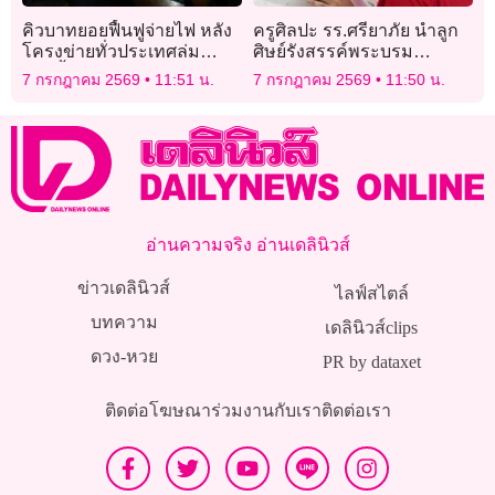
คิวบาทยอยฟื้นฟูจ่ายไฟ หลัง
ครูศิลปะ รร.ศรียาภัย นำลูก
โครงข่ายทั่วประเทศล่ม
ศิษย์รังสรรค์พระบรม
ตอกย้ำวิกฤติพลังงาน
สาทิสลักษณ์ “พระองค์ภา”
7 กรกฎาคม 2569
11:51 น.
7 กรกฎาคม 2569
11:50 น.
อ่านความจริง อ่านเดลินิวส์
ข่าวเดลินิวส์
ไลฟ์สไตล์
บทความ
เดลินิวส์clips
ดวง-หวย
PR by dataxet
ติดต่อโฆษณา
ร่วมงานกับเรา
ติดต่อเรา