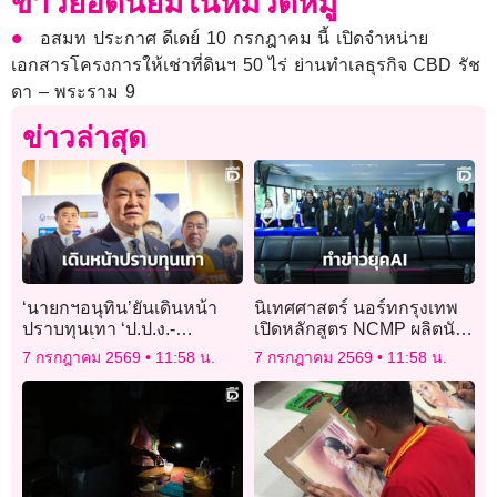
ข่าวยอดนิยมในหมวดหมู่
อสมท ประกาศ ดีเดย์ 10 กรกฎาคม นี้ เปิดจำหน่าย
เอกสารโครงการให้เช่าที่ดินฯ 50 ไร่ ย่านทำเลธุรกิจ CBD รัช
ดา – พระราม 9
ข่าวล่าสุด
‘นายกฯอนุทิน’ยันเดินหน้า
นิเทศศาสตร์ นอร์ทกรุงเทพ
ปราบทุนเทา ‘ป.ป.ง.-
เปิดหลักสูตร NCMP ผลิตนัก
ก.ล.ต.’แท็คทีมยึดทรัพย์ มาก
สร้างสรรค์คอนเทนต์ “ข่าว
7 กรกฎาคม 2569
11:58 น.
7 กรกฎาคม 2569
11:58 น.
ถึง’8,000กว่าล้าน’
ยุค AI”