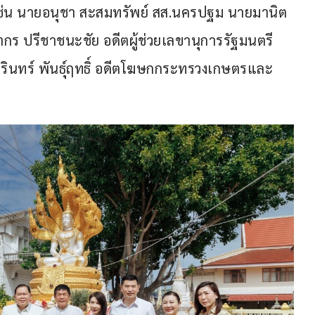
 เช่น นายอนุชา สะสมทรัพย์ สส.นครปฐม นายมานิต 
ร ปรีชาชนะชัย อดีตผู้ช่วยเลขานุการรัฐมนตรี
ินทร์ พันธุ์ฤทธิ์ อดีตโฆษกกระทรวงเกษตรและ