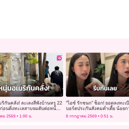
มริกันคลั่ง! ละเลงสีพังบ้านหรู 22
“ไอซ์ รักชนก” ช็อก! ยอดลงทะเบ
 ก่อนดิ่งทะเลสาบจมดับต่อหน้า
บอร์ดประกันสังคมต่ำเตี้ย น้อยก
ี่!
ไลก์คลิปที่นอนสีชมพู!
าคม 2569
1:00 น.
8 กรกฎาคม 2569
0:51 น.