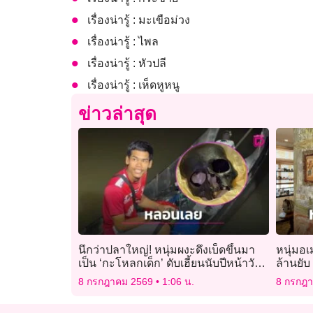
เรื่องน่ารู้ : มะเขือม่วง
เรื่องน่ารู้ : ไพล
เรื่องน่ารู้ : หัวปลี
เรื่องน่ารู้ : เห็ดหูหนู
ข่าวล่าสุด
นึกว่าปลาใหญ่! หนุ่มผงะดึงเบ็ดขึ้นมา
หนุ่มอเ
เป็น ‘กะโหลกเด็ก’ ดับเฮี้ยนนับปีหน้าวัด
ล้านยับ
คืนวันพระ
เจ้าหน้าท
8 กรกฎาคม 2569
1:06 น.
8 กรกฎ