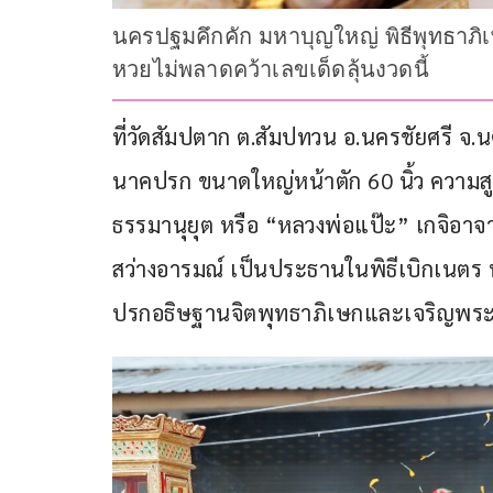
นครปฐมคึกคัก มหาบุญใหญ่ พิธีพุทธาภิ
หวยไม่พลาดคว้าเลขเด็ดลุ้นงวดนี้
ที่วัดสัมปตาก ต.สัมปทวน อ.นครชัยศรี จ
นาคปรก ขนาดใหญ่หน้าตัก 60 นิ้ว ความส
ธรรมานุยุต หรือ “หลวงพ่อแป๊ะ” เกจิอาจาร
สว่างอารมณ์ เป็นประธานในพิธีเบิกเนตร นอ
ปรกอธิษฐานจิตพุทธาภิเษกและเจริญพระ