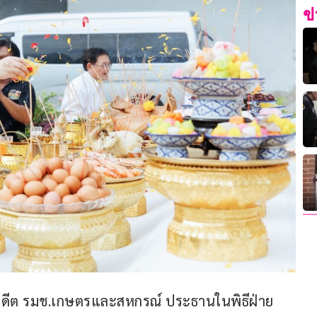
ข
อดีต รมช.เกษตรและสหกรณ์ ประธานในพิธีฝ่าย