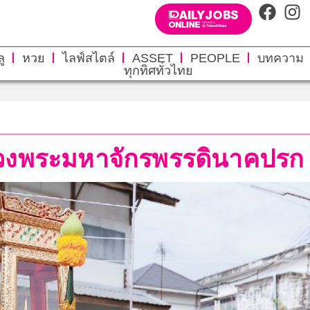
ู
หวย
ไลฟ์สไตล์
ASSET
PEOPLE
บทความ
ทุกทิศทั่วไทย
รวงพระมหาจักรพรรดินาคปรก