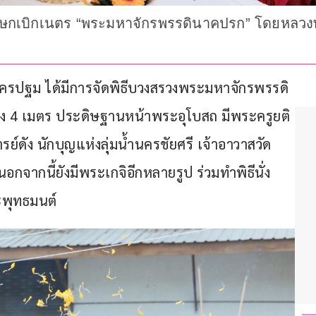
เษกเบิกเนตร “พระมหาจักรพรรดินาคปรก” โดยหลวงพ่
.นครปฐม ได้มีการจัดพิธีบวงสรวงพระมหาจักรพรรดิ
ูง 4 เมตร ประดิษฐานหน้าพระอุโบสถ มีพระครูยติ
ย์ดัง นักบุญแห่งลุ่มน้ำนครชัยศรี เจ้าอาวาสวัด
กจากนี้ยังมีพระเกจิอีกหลายรูป ร่วมทำพิธีนั่ง
พุทธมนต์  