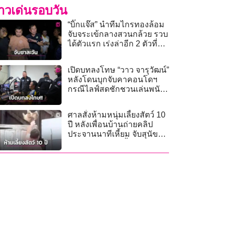
่าวเด่นรอบวัน
“บิ๊กแจ๊ส” นำทีมไกรทองล้อม
จับจระเข้กลางสวนกล้วย รวบ
ได้ตัวแรก เร่งล่าอีก 2 ตัวที่ยัง
หลบซ่อน
เปิดบทลงโทษ “วาว จารุวัฒน์”
หลังโดนบุกจับคาคอนโดฯ
กรณีไลฟ์สดชักชวนเล่นพนัน
ฟุตบอล
ศาลสั่งห้ามหนุ่มเลี้ยงสัตว์ 10
ปี หลังเพื่อนบ้านถ่ายคลิป
ประจานนาทีเหี้ยม จับสุนัข
ผอมโซโยนข้ามรั้ว