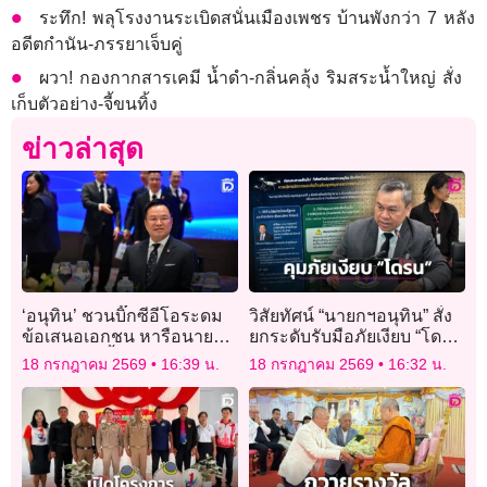
ระทึก! พลุโรงงานระเบิดสนั่นเมืองเพชร บ้านพังกว่า 7 หลัง
อดีตกำนัน-ภรรยาเจ็บคู่
ผวา! กองกากสารเคมี น้ำดำ-กลิ่นคลุ้ง ริมสระน้ำใหญ่ สั่ง
เก็บตัวอย่าง-จี้ขนทิ้ง
ข่าวล่าสุด
‘อนุทิน’ ชวนบิ๊กซีอีโอระดม
วิสัยทัศน์ “นายกฯอนุทิน” สั่ง
ข้อเสนอเอกชน หารือนายกฯ
ยกระดับรับมือภัยเงียบ “โดรน
จีน 20 ก.ค.นี้
ไซเบอร์” ดูแลน่านฟ้าไทย
18 กรกฎาคม 2569
16:39 น.
18 กรกฎาคม 2569
16:32 น.