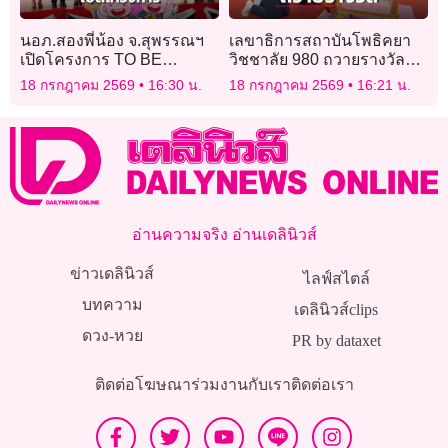
นอภ.สองพี่น้อง จ.สุพรรณฯ
เลขาธิการสถาบันโพธิคยา
เปิดโครงการ TO BE
วิชชาลัย 980 ถวายรางวัล
NUMBER ONE
โพธิคยานาคาธิบดีแก่
18 กรกฎาคม 2569
16:30 น.
18 กรกฎาคม 2569
16:21 น.
‘สมเด็จธงชัย’
อ่านความจริง อ่านเดลินิวส์
ข่าวเดลินิวส์
ไลฟ์สไตล์
บทความ
เดลินิวส์clips
ดวง-หวย
PR by dataxet
ติดต่อโฆษณา
ร่วมงานกับเรา
ติดต่อเรา