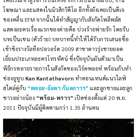
โฆษณา และแสดงในมิวสิกวิดีโอ อีกทั้งยังเคยเป็นดีเจ
ของคลื่น EFM จากนั้นได้ทำสัญญากับสังกัดโพลีพลัส 
แสดงละครเรื่องแรกของค่ายคือ บ่วงร้ายพ่ายรัก โดยรับ
บทเป็นเชน (ตัวร้าย) บทบาทนี้ทำให้ได้รับการเสนอชื่อ
เข้าชิงรางวัลท็อปอวอร์ด 2009 สาขาดาวรุ่งชายยอด
เยี่ยมประเภทละครโทรทัศน์ ซึ่งปัจจุบันผันตัวมาเป็น
พิธีกรหลายรายการในสังกัดของเวิร์คพอยท์ พร้อมกับทำ
ช่องยูทูบ 
Kan Kantathavorn
 ทำคอนเทนต์แนวไลฟ์
สไตล์คู่กับ 
“พลอย-อัยดา กันต​ถาวร”
 และลูกชายและลูก
ชาวอย่างน้อง 
“พร้อม-พราว”​ 
เปิดช่องตั้งแต่ 20 พ.ย. 
2011 ปัจจุบันมีผู้ติดตามกว่า 1.35 ล้านคน