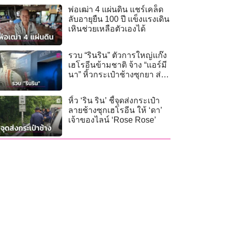
พ่อเฒ่า 4 แผ่นดิน แชร์เคล็ด
ลับอายุยืน 100 ปี แข็งแรงเดิน
เหินช่วยเหลือตัวเองได้
รวบ “รินริน” ตัวการใหญ่แก๊ง
เฮโรอีนข้ามชาติ จ้าง “แอร์มี
นา” หิ้วกระเป๋าช้างซุกยา ส่ง
ออสเตรเลีย
หิ้ว ‘ริน ริน’ ชี้จุดส่งกระเป๋า
ลายช้างซุกเฮโรอีน ให้ ‘ดา’
เจ้าของไลน์ ‘Rose Rose’