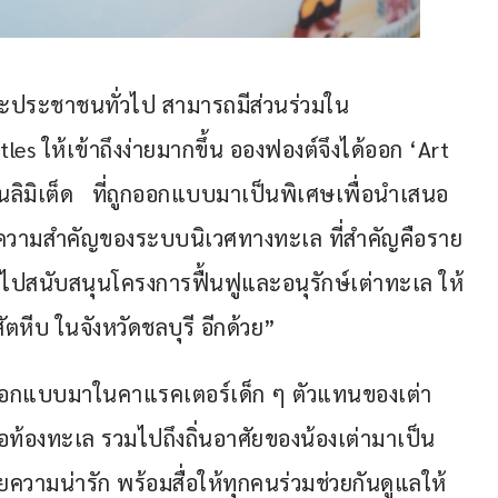
 และประชาชนทั่วไป สามารถมีส่วนร่วมใน
s ให้เข้าถึงง่ายมากขึ้น อองฟองต์จึงได้ออก ‘Art 
่นลิมิเต็ด   ที่ถูกออกแบบมาเป็นพิเศษเพื่อนำเสนอ
ึงความสำคัญของระบบนิเวศทางทะเล ที่สำคัญคือราย
ไปสนับสนุนโครงการฟื้นฟูและอนุรักษ์เต่าทะเล ให้
สัตหีบ ในจังหวัดชลบุรี อีกด้วย”
ถูกออกแบบมาในคาแรคเตอร์เด็ก ๆ ตัวแทนของเต่า
่อท้องทะเล รวมไปถึงถิ่นอาศัยของน้องเต่ามาเป็น
ามน่ารัก พร้อมสื่อให้ทุกคนร่วมช่วยกันดูแลให้