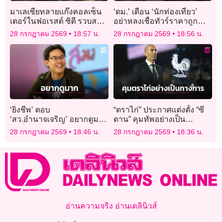
มาเลเซียทลายแก๊งคอลเซ็น
‘ตม.’ เตือน ‘นักท่องเที่ยว’
เตอร์ในฟอเรสต์ ซิตี รวบส
อย่าหลงเชื่อทัวร์ราคาถูก
แกมเมอร์ 335 คน ส่วนใหญ่
หลังบุกช่วย 3 อินเดีย ถูก
28 กรกฎาคม 2569
18:57 น.
28 กรกฎาคม 2569
18:56 น.
ชาวจีน
ลักพาตัวเรียกค่าไถ่
‘ยิ่งชีพ’ ตอบ
“ตราไก่” ประกาศแต่งตั้ง “ซี
‘สว.อำนาจเจริญ’ อยากดูมาก
ดาน” คุมทัพอย่างเป็น
คำสั่ง กกต.ตีตกปมคุณสมบัติ
ทางการยาวยันจบฟุตบอล
28 กรกฎาคม 2569
18:46 น.
28 กรกฎาคม 2569
18:36 น.
แต่มันอยู่ไหน
โลก 2030
อ่านความจริง อ่านเดลินิวส์