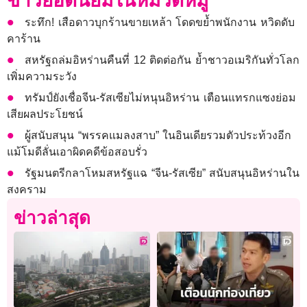
ข่าวยอดนิยมในหมวดหมู่
ระทึก! เสือดาวบุกร้านขายเหล้า โดดขย้ำพนักงาน หวิดดับ
คาร้าน
สหรัฐถล่มอิหร่านคืนที่ 12 ติดต่อกัน ย้ำชาวอเมริกันทั่วโลก
เพิ่มความระวัง
ทรัมป์ยังเชื่อจีน-รัสเซียไม่หนุนอิหร่าน เตือนแทรกแซงย่อม
เสียผลประโยชน์
ผู้สนับสนุน “พรรคแมลงสาบ” ในอินเดียรวมตัวประท้วงอีก
แม้โมดีลั่นเอาผิดคดีข้อสอบรั่ว
รัฐมนตรีกลาโหมสหรัฐแฉ “จีน-รัสเซีย” สนับสนุนอิหร่านใน
สงคราม
ข่าวล่าสุด