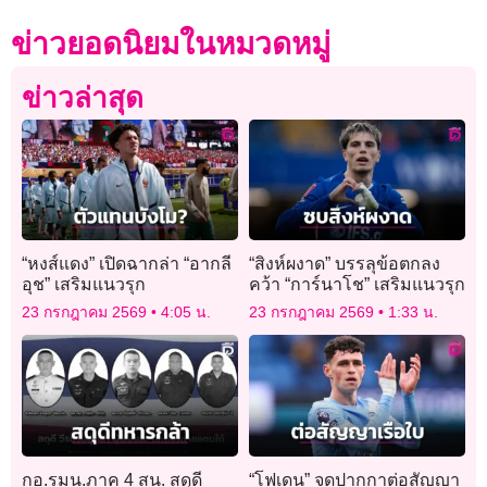
ข่าวยอดนิยมในหมวดหมู่
ข่าวล่าสุด
“หงส์แดง” เปิดฉากล่า “อากลี
“สิงห์ผงาด” บรรลุข้อตกลง
อุช” เสริมแนวรุก
คว้า “การ์นาโช” เสริมแนวรุก
23 กรกฎาคม 2569
4:05 น.
23 กรกฎาคม 2569
1:33 น.
กอ.รมน.ภาค 4 สน. สดุดี
“โฟเดน” จดปากกาต่อสัญญา