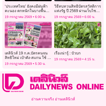
‘ประเทศไทย’ ยังคงมีฝนฟ้า
วิธีทบทวนสิทธิบัตรสวัสดิการ
คะนอง ตกหนักในบางพื้นที่
แห่งรัฐ ปี 2569 ผ่านเว็บไซต์
บริเวณภาคเหนือ
welfare.mof.go.th
19 กรกฎาคม 2569
6:00 น.
19 กรกฎาคม 2569
6:00 น.
เดลินิวส์ 19 ก.ค.บัตรคนจน
เรื่องน่ารู้ : บัวบก
สิทธิใหม่ เป๋าตัง-สแกน ใช้ 2
19 กรกฎาคม 2569
4:15 น.
แบบ-ดีเดย์ 1 ส.ค.
19 กรกฎาคม 2569
5:30 น.
อ่านความจริง อ่านเดลินิวส์