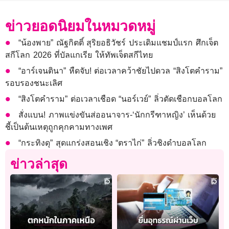
ข่าวยอดนิยมในหมวดหมู่
“น้องพาย” ณัฐกิตติ์ สุริยอธิวัชร์ ประเดิมแชมป์แรก ศึกเจ็ต
สกีโลก 2026 ที่บัลแกเรีย ให้ทัพเจ็ตสกีไทย
“อาร์เจนตินา” หืดจับ! ต่อเวลาคว้าชัยไปดวล “สิงโตคำราม”
รอบรองชนะเลิศ
“สิงโตคำราม” ต่อเวลาเชือด “นอร์เวย์” ลิ่วตัดเชือกบอลโลก
สั่งแบน! ภาพแข่งขันส่ออนาจาร-‘นักกรีฑาหญิง’ เห็นด้วย
ชี้เป็นต้นเหตุถูกคุกคามทางเพศ
“กระทิงดุ” สุดแกร่งสอนเชิง “ตราไก่” ลิ่วชิงดำบอลโลก
ข่าวล่าสุด