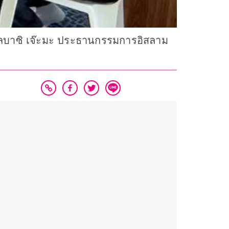
บดุลบาซิ เจ๊ะมะ ประธานกรรมการอิสลาม