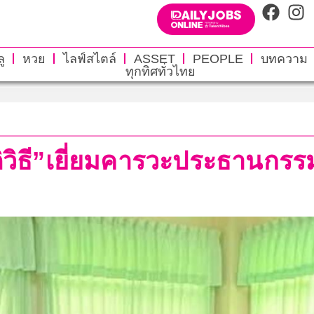
ู
หวย
ไลฟ์สไตล์
ASSET
PEOPLE
บทความ
ทุกทิศทั่วไทย
นติวิธี”เยี่ยมคารวะประธานก