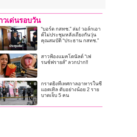
่าวเด่นรอบวัน
“บอร์ด กสทช.” ล่ม! วอล์กเอา
ต์ไม่ประชุมหลังเถียงกันวุ่น
คุณสมบัติ “ประธาน กสทช.”
สาวฟ้องแมคโดนัลด์ “เฟ
รนช์ฟรายส์” ลวกปาก!!
กราดยิงที่เทศกาลอาหารในซี
แอตเทิล ดับอย่างน้อย 2 ราย
บาดเจ็บ 5 คน