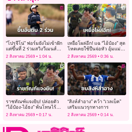
“โปรจีโน่” ฟอร์มยังไม่เข้าฝัก
เหยื่อโผล่อีก! แฉ “ไอ้ป๋อง” สุด
แต่ขึ้นที่ 2 ร่วมสวิงวีเมนส์
โหดเคยใช้ปืนจ่อหัว อุ้มแม่
โอเพ่น
หวังพาไปฝังดินเขาชีจรรย์
2 สิงหาคม 2569
1:04 น.
2 สิงหาคม 2569
0:36 น.
ราชทัณฑ์แจงยิบ! ปล่อยตัว
“สิงห์สำอาง” คว้า “เวลเบ็ค”
“ไอ้ป๋อง-ไอ้ธง” พ้นโทษไร้
เสริมแนวรุกทางการ
สิทธิพิเศษ ใช้กฎหมาย JSOC
2 สิงหาคม 2569
0:17 น.
2 สิงหาคม 2569
0:14 น.
เฝ้าระวัง