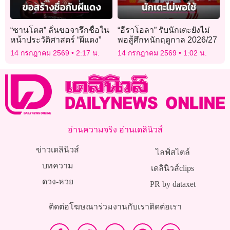
“ซานโตส” ลั่นขอจารึกชื่อใน
“อีราโอลา” รับนักเตะยังไม่
หน้าประวัติศาสตร์ “ผีแดง”
พอสู้ศึกหนักฤดูกาล 2026/27
14 กรกฎาคม 2569
2:17 น.
14 กรกฎาคม 2569
1:02 น.
อ่านความจริง อ่านเดลินิวส์
ข่าวเดลินิวส์
ไลฟ์สไตล์
บทความ
เดลินิวส์clips
ดวง-หวย
PR by dataxet
ติดต่อโฆษณา
ร่วมงานกับเรา
ติดต่อเรา