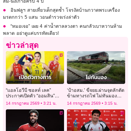
สม-นั่งเก้าอี้ครบ 4 ปี
อินฟลูฯ สายเที่ยวเด็กสุดช้ำ โจรงัดบ้านกวาดพระเครื่อง
มรดกกว่า 5 แสน วอนตำรวจเร่งล่าตัว
“หมอเจอ” เผย 4 ค่าน้ำตาลลวงตา คนกลัวเบาหวานห้าม
พลาด อย่าดูแค่บรรทัดเดียว!
ข่าวล่าสุด
“แอลโอวีบี ซอลท์ เลค”
‘ป้าอสม.’ ขี่จยย.ผ่านจุดลักตัด
ประกาศเปิดตัว “ออมสิน”
ข้ามทางรถไฟ ไม่ทันมอง
อย่างเป็นทางการ
รถไฟวิ่งผ่าน ถูกชนดับสลด
14 กรกฎาคม 2569
3:21 น.
14 กรกฎาคม 2569
3:15 น.