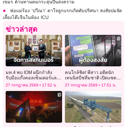
เขมร ต้านทานคมกระสุนปืนสงคราม
พ่อแม่ร้อง ‘ปวีณา’ คาใจลูกแรกเกิดดับปริศนา สงสัยปมจัด
เลี้ยงโต๊ะจีนในห้อง ICU
ข่าวล่าสุด
มท.4 พบ IOM ผนึกกำลัง
คนใกล้ชิด! พี่สาว อดีตนัก
รับมือแก๊งคอลเซ็นเตอร์และ
เทนนิสบีชทีมชาติ เปิดแชต-
การค้ามนุษย์ข้ามแดน
วงจรปิด ผู้ต้องสงสัย
27 กรกฎาคม 2569
17:52 น.
27 กรกฎาคม 2569
17:51 น.