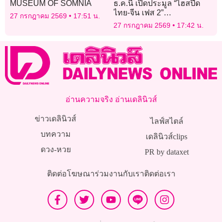
MUSEUM OF SOMNIA
ธ.ค.นี้ เปิดประมูล “ไฮสปีด
ไทย-จีน เฟส 2”
27 กรกฎาคม 2569
17:51 น.
นครราชสีมา-หนองคาย 8
27 กรกฎาคม 2569
17:42 น.
สัญญา 3.4 แสนล้าน เปิดปี 74
อ่านความจริง อ่านเดลินิวส์
ข่าวเดลินิวส์
ไลฟ์สไตล์
บทความ
เดลินิวส์clips
ดวง-หวย
PR by dataxet
ติดต่อโฆษณา
ร่วมงานกับเรา
ติดต่อเรา