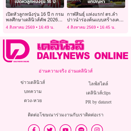
เปิดหัวลูกหนังรุ่น 16 ปี ก กรม
กาฬสินธุ์ แห่งแรก! ตร.ลำ
พลศึกษาเดลินิวส์คัพ 2026
ปาวนำร่องต้นแบบสร้างเครือ
“อินทรีแดง-ชงโคม่วงทอง” –
ข่ายร่วมแก้ปัญหาผู้ป่วย
4 สิงหาคม 2569
16:49 น.
4 สิงหาคม 2569
16:45 น.
“สวนกุหลาบ-ราชวินิต
จิตเวชในชุมชน
บางแก้ว”
อ่านความจริง อ่านเดลินิวส์
ข่าวเดลินิวส์
ไลฟ์สไตล์
บทความ
เดลินิวส์clips
ดวง-หวย
PR by dataxet
ติดต่อโฆษณา
ร่วมงานกับเรา
ติดต่อเรา