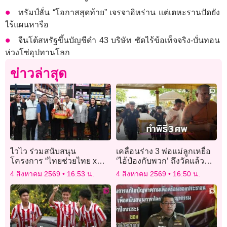
ทรัมป์ลั่น “โอกาสสุดท้าย” เจรจาอิหร่าน แต่เตหะรานปัดยัง
ไร้แผนหารือ
จีนโต้สหรัฐขึ้นบัญชีดำ 43 บริษัท ซัดไร้ข้อเท็จจริง-บั่นทอน
ห่วงโซ่อุปทานโลก
ข่าวล่าสุด
ไวไว ร่วมสนับสนุน
เคลื่อนร่าง 3 พ่อแม่ลูกเหยื่อ
โครงการ “ไทยช่วยไทย x
‘ไอ้ป๋องกับพวก’ ถึงวัดแล้ว
Local Low Cost” เดินหน้าลด
เจ้าอาวาสเมตตาจัดงานศพ
4 สิงหาคม 2569
16:53 น.
4 สิงหาคม 2569
16:50 น.
ค่าครองชีพประชาชน
ให้ฟรี!