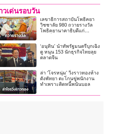
่าวเด่นรอบวัน
เลขาธิการสถาบันโพธิคยา
วิชชาลัย 980 ถวายรางวัล
โพธิคยานาคาธิบดีแก่
‘สมเด็จธงชัย’
‘อนุทิน’ นำทัพรัฐมนตรีบุกเฉิง
ตู หนุน 153 นักธุรกิจไทยลุย
ตลาดจีน
ล่า ‘โจรหนุ่ม’ วิ่งราวทองห้าง
ดังพัทยา ตะโกนขู่พนักงาน
ทำเพราะติดหนี้พนันบอล