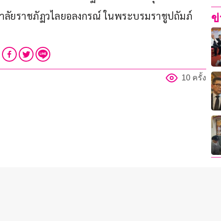
ยาลัยราชภัฏวไลยอลงกรณ์ ในพระบรมราชูปถัมภ์ 
ข
10 ครั้ง