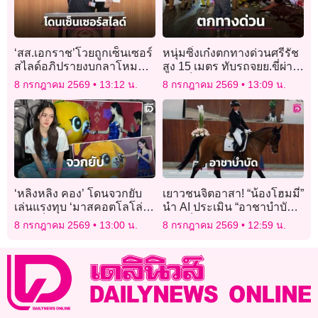
‘สส.เอกราช’โวยถูกเซ็นเซอร์
หนุ่มซิ่งเก๋งตกทางด่วนศรีรัช
สไลด์อภิปรายงบกลาโหม
สูง 15 เมตร ทับรถจยย.ขี่ผ่าน
ถ้อยคำ‘ค่ายทหารร้าง-ทหาร
บาดเจ็บ 2 ราย
8 กรกฎาคม 2569
13:12 น.
8 กรกฎาคม 2569
13:09 น.
ผี’
‘หลิงหลิง คอง’ โดนจวกยับ
เยาวชนจิตอาสา! “น้องโฮมมี่”
เล่นแรงทุบ ‘มาสคอตโลโล่’
นำ AI ประเมิน “อาชาบำบัด”
ชาวเน็ตจวกยับไร้ความ
ช่วยเด็กพิการสมอง-ออทิสติก
8 กรกฎาคม 2569
13:00 น.
8 กรกฎาคม 2569
12:59 น.
เห็นใจข้างในก็คน!