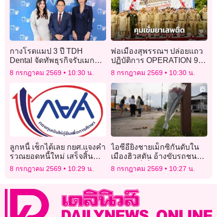
กางโรดแมป 3 ปี TDH
พ่อเมืองสุพรรณฯ ปล่อยแถว
Dental จัดทัพธุรกิจรับเมกะ
ปฏิบัติการ OPERATION 90
เทรนด์ Longevity Beauty &
DAYS ผ่าแผนยุทธการ 90
8 กรกฎาคม 2569
10:30 น.
8 กรกฎาคม 2569
10:30 น.
Wellness รุกขยายสาขา
วัน พิฆาตยาเสพติด
ลูกหนี้ เช็กได้เลย กยศ.แจงคำ
ไอซีอียิงชายเม็กซิกันดับใน
รวณยอดหนี้ใหม่ เสร็จสิ้น
เมืองฮิวสตัน อ้างขับรถชน
แล้ว 99.56% กว่า 4.1 ล้าน
เจ้าหน้าที่เพื่อหลบหนีการ
8 กรกฎาคม 2569
10:29 น.
8 กรกฎาคม 2569
10:27 น.
บัญชี
จับกุม