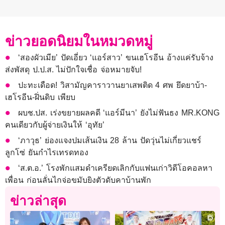
ข่าวยอดนิยมในหมวดหมู่
‘สองผัวเมีย’ ปัดเอี่ยว ‘แอร์สาว’ ขนเฮโรอีน อ้างแค่รับจ้าง
ส่งพัสดุ ป.ป.ส. ไม่ปักใจเชื่อ จ่อหมายจับ!
ปะทะเดือด! วิสามัญคาราวานยาเสพติด 4 ศพ ยึดยาบ้า-
เฮโรอีน-ฝิ่นดิบ เพียบ
ผบช.ปส. เร่งขยายผลคดี ‘แอร์มีนา’ ยังไม่ฟันธง MR.KONG
คนเดียวกับผู้จ่ายเงินให้ ‘อุทัย’
‘ภาวุธ’ ย่องแจงปมเส้นเงิน 28 ล้าน ปัดวุ่นไม่เกี่ยวแชร์
ลูกโซ่ ยันกำไรเทรดทอง
‘ส.ต.อ.’ โรงพักแสมดำเครียดเลิกกับแฟนเก่าวิดีโอคอลหา
เพื่อน ก่อนลั่นไกจ่อขมับยิงตัวดับคาบ้านพัก
ข่าวล่าสุด