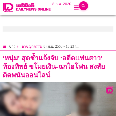
8 ก.ค. 2026
8 เม.ย. 2568 • 13:23 น.
ข่าว
อาชญากรรม
‘หนุ่ม’ สุดช้ำแจ้งจับ ‘อดีตแฟนสาว’
ท้องทิพย์ ขโมยเงิน-ฉกไอโฟน สงสัย
ติดพนันออนไลน์