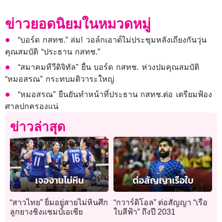
ข่าวยอดนิยมในหมวดหมู่
“บอร์ด กสทช.” ล่ม! วอล์กเอาต์ไม่ประชุมหลังเถียงกันวุ่น
คุณสมบัติ “ประธาน กสทช.”
“สมาคมทีวีดิจิทัล” ยื่น บอร์ด กสทช. ห่วงปมคุณสมบัติ
“หมอสรณ” กระทบมติวาระใหญ่
“หมอสรณ” ยืนยันทำหน้าที่ประธาน กสทช.ต่อ เตรียมฟ้อง
ศาลปกครองแน่
ข่าวล่าสุด
“สาวไทย” ยิ้มอยู่สายไม่หินศึก
“กวาร์ดิโอล” ต่อสัญญา “เรือ
ลูกยางชิงแชมป์เอเชีย
ใบสีฟ้า” ถึงปี 2031