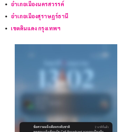
อำเภอเมืองนครสวรรค์
อำเภอเมืองสุราษฎร์ธานี
เขตดินแดง กรุงเทพฯ