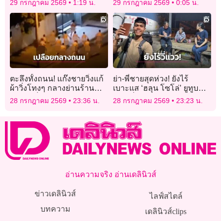
29 กรกฎาคม 2569
1:19 น.
29 กรกฎาคม 2569
0:05 น.
ตะลึงทั้งถนน! แก๊งชายวิ่งแก้
ย่า-พี่ชายสุดห่วง! ยังไร้
ผ้าวิ่งโทงๆ กลางย่านร้าน
เบาะแส ‘ฮลุน โซโล่’ ยูทูบ
อาหารชื่อดังในออสเตรเลีย
เบอร์ชื่อดังหายตัวปริศนา
28 กรกฎาคม 2569
23:36 น.
28 กรกฎาคม 2569
23:23 น.
จอร์เจีย
อ่านความจริง อ่านเดลินิวส์
ข่าวเดลินิวส์
ไลฟ์สไตล์
บทความ
เดลินิวส์clips