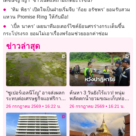
เดชน์-ญาญ่า’ ชาวเน็ตแห่ถามเกิดอะไรขึ้น?
‘ทิม พิธา’ เปิดใจเป็นฝ่ายเริ่มจีบ ‘ก้อย อรัชพร’ ยอมรับสวม
แหวน Promise Ring ให้กับมือ!
‘เปิ้ล นาคร’ เผยนาทีมอเตอร์ไซค์ย้อนศรร่างกระเด็นขึ้น
กระโปรงรถ ยอมไม่เอาเรื่องพร้อมช่วยออกค่าซ่อม
ข่าวล่าสุด
“ซูเปอร์เอลนีโญ” อาจส่งผลก
ค้นหา 3 วันยังไร้แวว! หนุ่ม
ระทบต่อเศรษฐกิจแอฟริกา
พลัดตกน้ำยวมขณะเก็บท่อน
“หลักแสนล้านบาท”
ไม้ กู้ภัยปรับแผนลุยเรือปูพรม
26 กรกฎาคม 2569
16:22 น.
26 กรกฎาคม 2569
16:21 น.
5 กม.