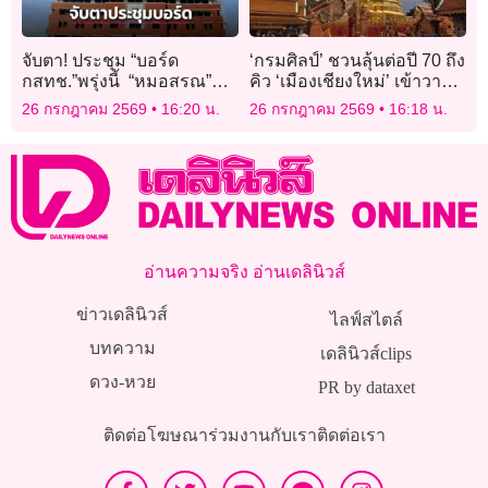
จับตา! ประชุม “บอร์ด
‘กรมศิลป์’ ชวนลุ้นต่อปี 70 ถึง
กสทช.”พรุ่งนี้ “หมอสรณ”
คิว ‘เมืองเชียงใหม่’ เข้าวาระ
เข้าหรือไม่หลัง คณะ
การพิจารณามรดกโลก
26 กรกฎาคม 2569
16:20 น.
26 กรกฎาคม 2569
16:18 น.
กรรมการสรรหาฟันขาด
คุณสมบัติ
อ่านความจริง อ่านเดลินิวส์
ข่าวเดลินิวส์
ไลฟ์สไตล์
บทความ
เดลินิวส์clips
ดวง-หวย
PR by dataxet
ติดต่อโฆษณา
ร่วมงานกับเรา
ติดต่อเรา