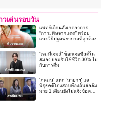
่าวเด่นรอบวัน
แพทย์เตือนสังเกตอาการ
“ภาวะพิษจากแดด” พร้อม
แนะวิธีปฐมพยาบาลที่ถูกต้อง
“เจมมี่เจมส์” ช็อกเจอซีสต์ใน
สมอง ยอมรับใช้ชีวิต 30% ไป
กับการดื่ม!
‘ภคมน’ แหก ‘นายกฯ’ แฉ
พิรุธคดีโกงสอบท้องถิ่นส่อล้ม
มวย 1 เดือนยังไม่แจ้งข้อหา
ใคร