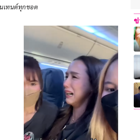
คอนเทนต์ทุกชอต
ข