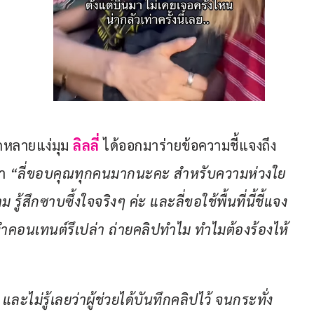
กหลายแง่มุม 
ลิลลี่ 
ได้ออกมาร่ายข้อความชี้แจงถึง
า 
“ลี่ขอบคุณทุกคนมากนะคะ สำหรับความห่วงใย
 รู้สึกซาบซึ้งใจจริงๆ ค่ะ และลี่ขอใช้พื้นที่นี้ชี้แจง
ำคอนเทนต์รึเปล่า ถ่ายคลิปทำไม ทำไมต้องร้องไห้
 และไม่รู้เลยว่าผู้ช่วยได้บันทึกคลิปไว้ จนกระทั่ง