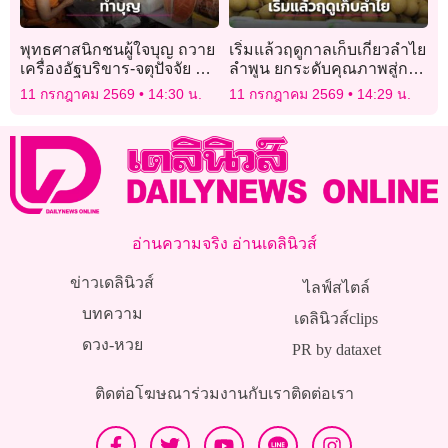
พุทธศาสนิกชนผู้ใจบุญ ถวาย
เริ่มแล้วฤดูกาลเก็บเกี่ยวลำไย
เครื่องอัฐบริขาร-จตุปัจจัย พิธี
ลำพูน ยกระดับคุณภาพสู่การ
บรรพชาอุปสมบทนาคหมู่ วัด
ส่งออก
11 กรกฎาคม 2569
14:30 น.
11 กรกฎาคม 2569
14:29 น.
หนองวัลย์เปรียง
อ่านความจริง อ่านเดลินิวส์
ข่าวเดลินิวส์
ไลฟ์สไตล์
บทความ
เดลินิวส์clips
ดวง-หวย
PR by dataxet
ติดต่อโฆษณา
ร่วมงานกับเรา
ติดต่อเรา