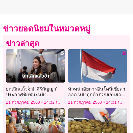
ข่าวยอดนิยมในหมวดหมู่
ข่าวล่าสุด
ยกเลิกแล้วจ้า! ‘ศิริกัญญา’
หัวหน้าอัยการอินโดนีเซียลา
ประกาศชัยชนะหลัง
ออก หลังถูกตำรวจสอบสวน
มหาดไทยสั่งถอยโครงการ
ในคดีทุจริต
11 กรกฎาคม 2569
14:32 น.
11 กรกฎาคม 2569
14:31 น.
เปลี่ยนผ่านพลังงานใต้
พ.ร.ก.กู้เงิน 4 แสนล้าน