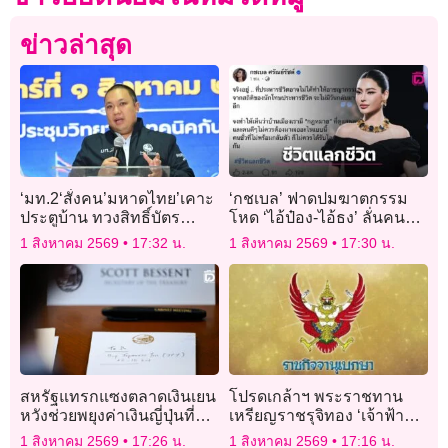
ข่าวล่าสุด
‘มท.2‘สั่งคน’มหาดไทย’เคาะ
‘กชเบล’ ฟาดปมฆาตกรรม
ประตูบ้าน ทวงสิทธิ์บัตร
โหด ‘ไอ้ป๋อง-ไอ้ธง’ ลั่นคนชั่ว
สวัสดิการฯให้ประชาชน คน
ไม่ควรได้รับโอกาส หนุน
1 สิงหาคม 2569
17:32 น.
1 สิงหาคม 2569
17:30 น.
มีสิทธิ์ห้ามตกหล่น!
โทษประหารชีวิต!
สหรัฐแทรกแซงตลาดเงินเยน
โปรดเกล้าฯ พระราชทาน
หวังช่วยพยุงค่าเงินญี่ปุ่นที่
เหรียญราชรุจิทอง ‘เจ้าฟ้าพัช
อ่อนหนัก
รกิติยาภาฯ-เจ้าฟ้าสิริวัณณว
1 สิงหาคม 2569
17:26 น.
1 สิงหาคม 2569
17:16 น.