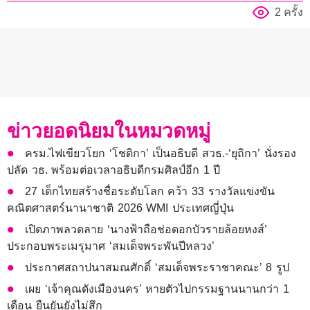
2 ครั้ง
ข่าวยอดนิยมในหมวดหมู่
ครม.ไฟเขียวโยก ‘โชติกา’ เป็นอธิบดี สวธ.-‘ยุถิกา’ นั่งรอง
ปลัด วธ. พร้อมต่อเวลาอธิบดีกรมศิลป์อีก 1 ปี
27 เด็กไทยสร้างชื่อระดับโลก คว้า 33 รางวัลแข่งขัน
คณิตศาสตร์นานาชาติ 2026 WMI ประเทศญี่ปุ่น
เปิดภาพลวดลาย ‘นางฟ้าถือช่อดอกบัวรายล้อยหงส์’
ประกอบพระเมรุมาศ ‘สมเด็จพระพันปีหลวง’
ประกาศสถาปนาสมณศักดิ์ ‘สมเด็จพระราชาคณะ’ 8 รูป
เผย ‘เจ้าคุณดังเมืองนคร’ หายตัวไปกรรมฐานนานกว่า 1
เดือน ยืนยันยังไม่สึก