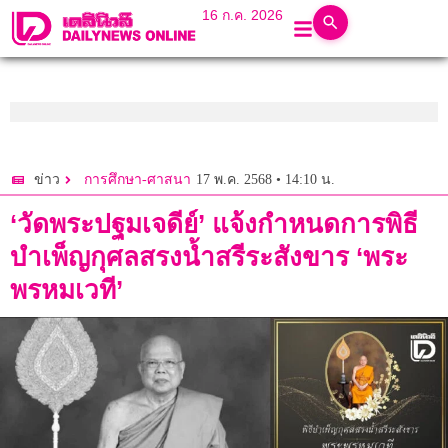
16 ก.ค. 2026
17 พ.ค. 2568 • 14:10 น.
ข่าว
การศึกษา-ศาสนา
‘วัดพระปฐมเจดีย์’ แจ้งกำหนดการพิธี
บำเพ็ญกุศลสรงน้ำสรีระสังขาร ‘พระ
พรหมเวที’