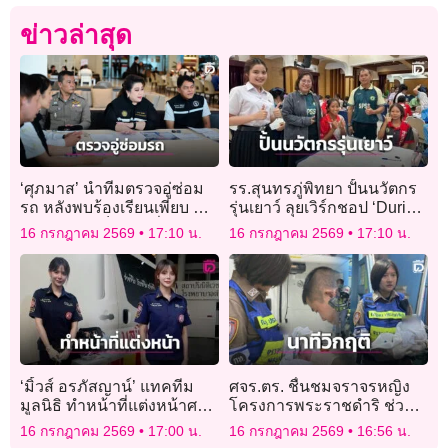
ข่าวล่าสุด
‘ศุภมาส’ นำทีมตรวจอู่ซ่อม
รร.สุนทรภู่พิทยา ปั้นนวัตกร
รถ หลังพบร้องเรียนเพียบ ค่า
รุ่นเยาว์ ลุยเวิร์กชอป ‘Durian
ซ่อมไม่ชัด เก็บเงินเพิ่มไม่แจ้ง
Smart Creator’ ต่อยอด
16 กรกฎาคม 2569
17:10 น.
16 กรกฎาคม 2569
17:10 น.
ก่อน
เศรษฐกิจ EEC
‘มิ้วส์ อรภัสญาน์’ แทคทีม
ศจร.ตร. ชื่นชมจราจรหญิง
มูลนิธิ ทำหน้าที่แต่งหน้าศพผู้
โครงการพระราชดำริ ช่วย
เสียชีวิตไฟไหม้โรงเบียร์รวม
ชีวิตทารกแฝดนาทีวิกฤติ
16 กรกฎาคม 2569
17:00 น.
16 กรกฎาคม 2569
16:56 น.
‘น้องบรีส วงทศกัณฐ์’