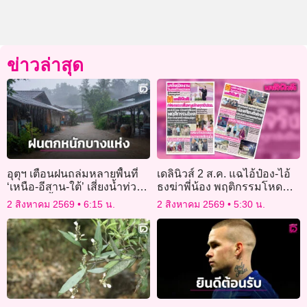
ข่าวล่าสุด
อุตุฯ เตือนฝนถล่มหลายพื้นที่
เดลินิวส์ 2 ส.ค. แฉไอ้ป๋อง-ไอ้
‘เหนือ-อีสาน-ใต้’ เสี่ยงน้ำท่วม
ธงฆ่าพี่น้อง พฤติกรรมโหด
ฉับพลัน น้ำป่าไหลหลาก
สังหารยกครัวพ่อแม่ลูก
2 สิงหาคม 2569
6:15 น.
2 สิงหาคม 2569
5:30 น.