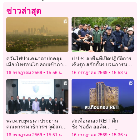
ข่าวล่าสุด
ควันไฟป่าแคนาดาปกคลุม
ป.ป.ช. ลงพื้นที่เปิดปฏิบัติการ
เมืองโทรอนโต ลอยเข้าภาค
เชิงรุก สกัดกั้นขบวนการนอมิ
ตะวันออกเฉียงเหนือสหรัฐ
นีข้ามชาติ และการบุกรุก
16 กรกฎาคม 2569
15:56 น.
16 กรกฎาคม 2569
15:53 น.
พื้นที่สาธารณะ
พล.ต.ท.ยุทธนา​ ประธาน
สะเทือนกอง REIT ศึก
คณะกรรมาธิการฯ​ วุฒิสภา
ชิง ‘รอยัล ออคิด
ถกนัดแรก เร่งรัดมาตรการ
เชอราตัน’ เกิดอะไรขึ้น
16 กรกฎาคม 2569
15:51 น.
16 กรกฎาคม 2569
15:36 น.
ความมั่นคง
ทำไม ROH ถึงเบี้ยวซื้อคืน?