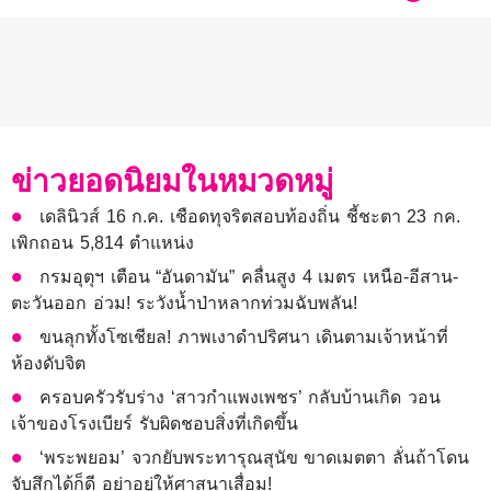
ข่าวยอดนิยมในหมวดหมู่
เดลินิวส์ 16 ก.ค. เชือดทุจริตสอบท้องถิ่น ชี้ชะตา 23 กค.
เพิกถอน 5,814 ตำแหน่ง
กรมอุตุฯ เตือน “อันดามัน” คลื่นสูง 4 เมตร เหนือ-อีสาน-
ตะวันออก อ่วม! ระวังน้ำป่าหลากท่วมฉับพลัน!
ขนลุกทั้งโซเชียล! ภาพเงาดำปริศนา เดินตามเจ้าหน้าที่
ห้องดับจิต
ครอบครัวรับร่าง ‘สาวกำแพงเพชร’ กลับบ้านเกิด วอน
เจ้าของโรงเบียร์ รับผิดชอบสิ่งที่เกิดขึ้น
‘พระพยอม’ จวกยับพระทารุณสุนัข ขาดเมตตา ลั่นถ้าโดน
จับสึกได้ก็ดี อย่าอยู่ให้ศาสนาเสื่อม!