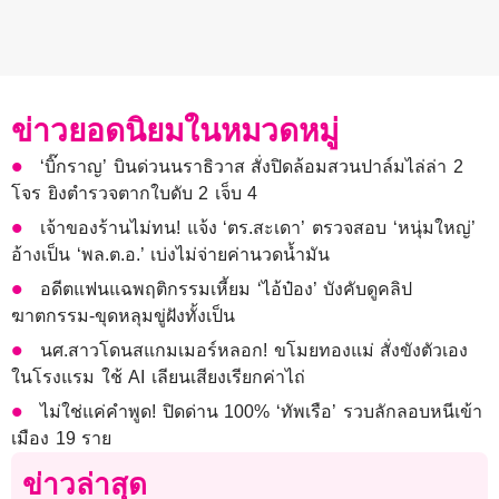
ข่าวยอดนิยมในหมวดหมู่
‘บิ๊กราญ’ บินด่วนนราธิวาส สั่งปิดล้อมสวนปาล์มไล่ล่า 2
โจร ยิงตำรวจตากใบดับ 2 เจ็บ 4
เจ้าของร้านไม่ทน! แจ้ง ‘ตร.สะเดา’ ตรวจสอบ ‘หนุ่มใหญ่’
อ้างเป็น ‘พล.ต.อ.’ เบ่งไม่จ่ายค่านวดน้ำมัน
อดีตแฟนแฉพฤติกรรมเหี้ยม ‘ไอ้ป๋อง’ บังคับดูคลิป
ฆาตกรรม-ขุดหลุมขู่ฝังทั้งเป็น
นศ.สาวโดนสแกมเมอร์หลอก! ขโมยทองแม่ สั่งขังตัวเอง
ในโรงแรม ใช้ AI เลียนเสียงเรียกค่าไถ่
ไม่ใช่แค่คำพูด! ปิดด่าน 100% ‘ทัพเรือ’ รวบลักลอบหนีเข้า
เมือง 19 ราย
ข่าวล่าสุด