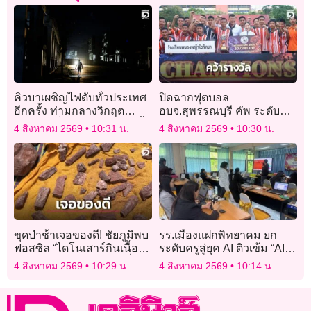
คิวบาเผชิญไฟดับทั่วประเทศ
ปิดฉากฟุตบอล
อีกครั้ง ท่ามกลางวิกฤต
อบจ.สุพรรณบุรี คัพ ระดับ
พลังงานที่ทวีความรุนแรงขึ้น
มัธยมฯ รร.หนองผักนาก คว้า
4 สิงหาคม 2569
10:31 น.
4 สิงหาคม 2569
10:30 น.
แชมป์
ขุดป่าช้าเจอของดี! ชัยภูมิพบ
รร.เมืองแฝกพิทยาคม ยก
ฟอสซิล “ไดโนเสาร์กินเนื้อมี
ระดับครูสู่ยุค AI ติวเข้ม “AI
แผงหลัง” 130 ล้านปี ตัวที่ 4
for Teachers” พัฒนาการ
4 สิงหาคม 2569
10:29 น.
4 สิงหาคม 2569
10:14 น.
ของจังหวัด!
จัดการเรียนรู้