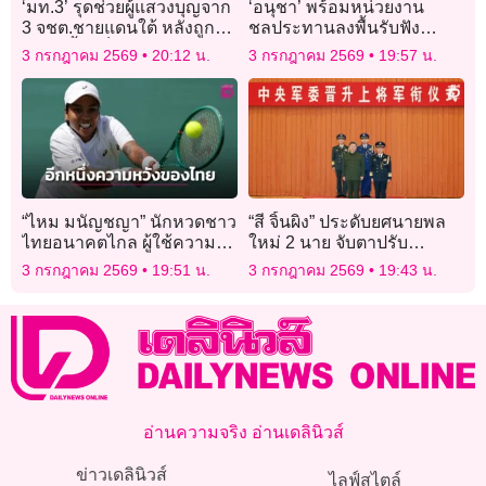
‘มท.3’ รุดช่วยผู้แสวงบุญจาก
‘อนุชา’ พร้อมหน่วยงาน
3 จชต.ชายแดนใต้ หลังถูก
ชลประทานลงพื้นรับฟัง
หลอกซื้อแพ็กเกจ ‘อุมเราะห์’
ปัญหาเกษตรกรหลังเผชิญ
3 กรกฎาคม 2569
20:12 น.
3 กรกฎาคม 2569
19:57 น.
ปัญหาขาดแคลนน้ำทำนา
“ไหม มนัญชญา” นักหวดชาว
“สี จิ้นผิง” ประดับยศนายพล
ไทยอนาคตไกล ผู้ใช้ความ
ใหม่ 2 นาย จับตาปรับ
มอดทนเอาชนะตัวเองและคู่
โครงสร้างผู้นำกองทัพจีน
3 กรกฎาคม 2569
19:51 น.
3 กรกฎาคม 2569
19:43 น.
แข่ง
อ่านความจริง อ่านเดลินิวส์
ข่าวเดลินิวส์
ไลฟ์สไตล์