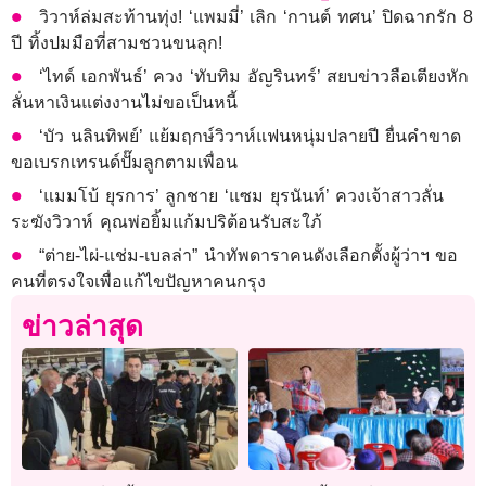
วิวาห์ล่มสะท้านทุ่ง! ‘แพมมี่’ เลิก ‘กานต์ ทศน’ ปิดฉากรัก 8
ปี ทิ้งปมมือที่สามชวนขนลุก!
‘ไทด์ เอกพันธ์’ ควง ‘ทับทิม อัญรินทร์’ สยบข่าวลือเตียงหัก
ลั่นหาเงินแต่งงานไม่ขอเป็นหนี้
‘บัว นลินทิพย์’ แย้มฤกษ์วิวาห์แฟนหนุ่มปลายปี ยื่นคำขาด
ขอเบรกเทรนด์ปั๊มลูกตามเพื่อน
‘แมมโบ้ ยุรการ’ ลูกชาย ‘แซม ยุรนันท์’ ควงเจ้าสาวลั่น
ระฆังวิวาห์ คุณพ่อยิ้มแก้มปริต้อนรับสะใภ้
“ต่าย-ไผ่-แช่ม-เบลล่า” นำทัพดาราคนดังเลือกตั้งผู้ว่าฯ ขอ
คนที่ตรงใจเพื่อแก้ไขปัญหาคนกรุง
ข่าวล่าสุด