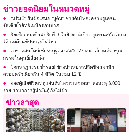
ข่าวยอดนิยมในหมวดหมู่
“ทรัมป์” ยื่นข้อเสนอ “ปูติน” ช่วยดับไฟสงครามยูเครน
รัสเซียย้ำสิทธิเหนือดอนบาส
รัสเซียถล่มเคียฟครั้งที่ 3 ในสัปดาห์เดียว ยูเครนสกัดโดรน
ได้ แต่ต้านขีปนาวุธไม่ไหว
ตำรวจอินโดนีเซียระบุผู้ต้องสงสัย 27 คน เอี่ยวคดีทารุณ
กรรมในศูนย์เลี้ยงเด็ก
โศกนาฏกรรมซ้ำรอย! ช้างป่าเนปาลปลิดชีพสมาชิก
ครอบครัวเดียวกัน 4 ชีวิต ในรอบ 12 ปี
ยอดผู้เสียชีวิตเหตุแผ่นดินไหวเวเนซุเอลา พุ่งทะลุ 3,000
ราย รักษาการผู้นำยันกู้ภัยไม่ช้า
ข่าวล่าสุด