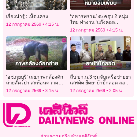
เรื่องน่ารู้ : เห็ดแครง
‘ทหารพราน’ ตะครุบ 2 หนุ่ม
ไทย ทำงาน ‘แก๊งคอล
12 กรกฎาคม 2569
4:15 น.
เซ็นเตอร์’ หลอกให้รัก พบ
12 กรกฎาคม 2569
4:15 น.
หมายจับติดตัวเพียบ
‘อช.กุยบุรี’ เผยภาพกล้องดัก
สืบ บก.น.3 ซุ่มจับเครือข่ายยา
ถ่ายสัตว์ป่า สะท้อนความ
เสพติด ยึดยาบ้าบิ๊กลอต ลอบ
สมบูรณ์ระบบนิเวศ ผืนป่า
ขนเข้ากรุง
12 กรกฎาคม 2569
3:15 น.
12 กรกฎาคม 2569
2:05 น.
มรดกโลก
อ่านความจริง อ่านเดลินิวส์