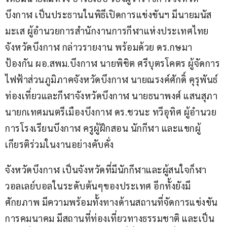
บึงกาฬ เป็นประธานในพิธีเปิดการแข่งขันฯ มีนายมนัส 
มะเส ผู้อำนวยการสำนักงานการกีฬาแห่งประเทศไทย 
จังหวัดบึงกาฬ กล่าวรายงาน พร้อมด้วย ดร.กษมา 
ป้องกัน ผอ.สพม.บึงกาฬ นายพิชิต ศรีบุตรโคตร ผู้จัดการ
ไฟฟ้าส่วนภูมิภาคจังหวัดบึงกาฬ นายณรงค์ศักดิ์ คุรุพันธ์ 
ท่องเที่ยวและกีฬาจังหวัดบึงกาฬ นายธนาพงศ์ แสนสุภา 
นายกเทศมนตรีเมืองบึงกาฬ ดร.ชวนะ ทวีอุทิศ ผู้อำนวย
การโรงเรียนบึงกาฬ ครูผู้ฝึกสอน นักกีฬา และแขกผู้
เกียรติร่วมในงานอย่างคับคั่ง
จังหวัดบึงกาฬ เป็นจังหวัดที่มีนักกีฬาและผู้สนใจก็ฬา
วอลเลย์บอลในระดับต้นๆของประเทศ อีกทั้งยังมี
ศักยภาพ มีความพร้อมทั้งทางด้านสถานที่จัดการแข่งขัน
การคมนาคม มีสถานที่ท่องเที่ยวทางธรรมชาติ และเป็น