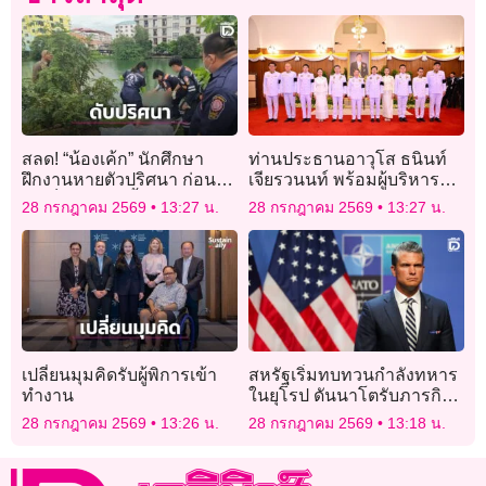
สลด! “น้องเค้ก” นักศึกษา
ท่านประธานอาวุโส ธนินท์
ฝึกงานหายตัวปริศนา ก่อน
เจียรวนนท์ พร้อมผู้บริหาร
พบเป็นศพลอยน้ำในนิคมฯ
เครือเจริญโภคภัณฑ์ ร่วมลง
28 กรกฎาคม 2569
13:27 น.
28 กรกฎาคม 2569
13:27 น.
นวนคร
นามถวายพระพรชัยมงคล
พระบาทสมเด็จพระเจ้าอยู่หัว
เนื่องในโอกาสวันเฉลิม
พระชนมพรรษา 28
กรกฎาคม 2569
เปลี่ยนมุมคิดรับผู้พิการเข้า
สหรัฐเริ่มทบทวนกำลังทหาร
ทำงาน
ในยุโรป ดันนาโตรับภารกิจ
ป้องกันตนเอง
28 กรกฎาคม 2569
13:26 น.
28 กรกฎาคม 2569
13:18 น.